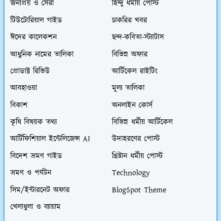
জনপ্রিয় ও সেরা
হিন্দু ধর্মীয় পোস্ট
টিউটোরিয়াল গাইড
চাকরির খবর
ঈদের কালেকশন
ছন্দ-কবিতা-স্ট্যাটাস
আধুনিক নামের তালিকা
বিভিন্ন অফার
প্রোডাক্ট রিভিউ
আর্টিকেল রাইটিং
আবহাওয়া
মূল্য তালিকা
বিকাশ
অনলাইন কোর্স
কৃষি বিষয়ক তথ্য
বিভিন্ন ধর্মীয় আর্টিকেল
আর্টিফিশিয়াল ইন্টেলিজেন্স AI
উদাহরণের পোস্ট
বিদেশ ভ্রমণ গাইড
খ্রিষ্টান ধর্মীয় পোস্ট
ভ্রমণ ও পর্যটন
Technology
সিম/ইন্টারনেট অফার
BlogSpot Theme
খেলাধুলা ও ব্যায়াম