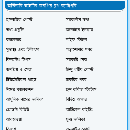
অর্ডিনারি আইটির জনপ্রিয় ব্লগ ক্যাটাগরি
ইসলামিক পোস্ট
সমকালীন তথ্য
তথ্য প্রযুক্তি
অনলাইন ইনকাম
ক্যালেন্ডার
লাইফ স্টাইল
সুস্বাস্থ্য এবং চিকিৎসা
পড়াশোনার খবর
ফ্রিল্যান্সিং টিপস
সরকারি সেবা
জনপ্রিয় ও সেরা
হিন্দু ধর্মীয় পোস্ট
টিউটোরিয়াল গাইড
চাকরির খবর
ঈদের কালেকশন
ছন্দ-কবিতা-স্ট্যাটাস
আধুনিক নামের তালিকা
বিভিন্ন অফার
প্রোডাক্ট রিভিউ
আর্টিকেল রাইটিং
আবহাওয়া
মূল্য তালিকা
বিকাশ
অনলাইন কোর্স