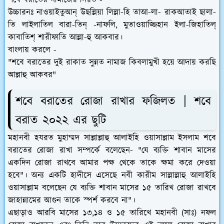
উচ্চারনঃ
নাওয়াইতুআন্ উছল্লিয়া লিল্লা-হি তাআ-লা- রাকআতাই ছালা-
তি লাইলাতিল বারা-তিন্ -নাফলি, মুতাওয়াজ্জিহান ইলা-জিহাতিল্
কাবাতিশ্ শারীফাতি আল্লা-হু আকবার।
বাংলায় করলে -
"শবে বরাতের দুই রাকাত সুন্নত নামাজ কিবলামুখী হয়ে আদায় করছি
আল্লাহু আকবর"
শবে বরাতের রোজা রাখার ফজিলত | শবে
বরাত ২০২২ এর ছুটি
মহানবী হযরত মুহাম্মদ সাল্লাল্লাহু আলাইহি ওয়াসাল্লাম ইসলাম শবে
বরাতের রোজা রাখা সম্পর্কে বলেছেন- "যে ব্যক্তি শাবান মাসের
একদিন রোজা রাখবে আমার পক্ষ থেকে তাকে ক্ষমা করে দেওয়া
হবে"। অন্য একটি হাদীসে এসেছে নবী কারীম সাল্লাল্লাহু আলাইহি
ওয়াসাল্লাম বলেছেন যে ব্যক্তি শাবান মাসের ১৫ তারিখ রোজা রাখবে
জাহান্নামের আগুন তাকে স্পর্শ করবে না"।
এছাড়াও আরবি মাসের ১৩,১৪ ও ১৫ তারিখে মহানবী (সাঃ) নফল