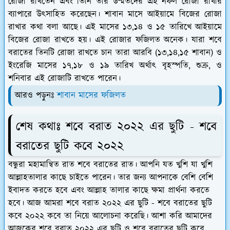
রোজা রাখতেন এবং তিনি তার উম্মতদের এই নফল রোজা রাখার
ব্যাপারে উৎসাহিত করেছেন। শাবান মাসে আইয়ামে বিজের রোজা
রাখার কথা বলা আছে। এই মাসের ১৩,১৪ ও ১৫ তারিখে আইয়ামে
বিজের রোজা রাখতে হয়। এই রোজার ফজিলত অনেক। যারা শবে
বরাতের তিনটি রোজা রাখতে চান তারা আরবি (১৩,১৪,১৫ শাবান) ও
ইংরেজি মাসের ১৭,১৮ ও ১৯ তারিখ অর্থাৎ বৃহস্পতি, শুক্র, ও
শনিবার এই রোজাটি রাখতে পারেন।
আরও পড়ুনঃ
শাবান মাসের ফজিলত
শেষ কথাঃ শবে বরাত ২০২২ এর ছুটি - শবে
বরাতের ছুটি কবে ২০২২
বন্ধুরা মহামান্বিত রাত শবে বরাতের রাত। আপনি যত খুশি যা খুশি
আল্লাহতালার কাছে চাইতে পারেন। তার জন্য আপনাকে বেশি বেশি
ইবাদত করতে হবে এবং আল্লাহ তালার কাছে ক্ষমা প্রার্থনা করতে
হবে। আজ আমরা শবে বরাত ২০২২ এর ছুটি - শবে বরাতের ছুটি
কবে ২০২২ কবে তা নিয়ে আলোচনা করেছি। আশা করি আমাদের
আজকের শবে বরাত ২০২২ এর ছুটি ও শবে বরাতের ছুটি কবে