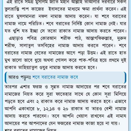
এই রাতে সমগ্র মুসলিম জাতি মহান আল্লাহ তাআলার দরবারে সকল
ভুলভ্রান্তি পাপ কাজের ইবাদতের মাধ্যমে ক্ষমা প্রার্থনা করেন। এই
রাতে মুসলমানরা নফল নামাজ আদায় করেন। যা শবে বরাতের
নামাজ নামে পরিচিত। শবে বরাতের নির্দিষ্ট কোন নামাজ নেই। যার
যত খুশি যত ইচ্ছা সে ততো রাকাত নামাজ আদায় করতে পারেন।
এছাড়াও পবিত্র কোরআন শরীফ পাঠ, আস্তাগফিরুল্লাহ, দুরুদ
শরীফ, সালাতুল তসবিহের নামাজ আদায় করতে পারেন। শবে
বরাতের নামাজ বেতের নামাজের আগে পড়া উত্তম। এই রাতে হাত
মুখ ভালো ভাবে ধুয়ে অথবা গোসল করে পাক-পবিত্র হয়ে প্রথমে দুই
রাকাত তাহিয়্যাতুল ওযুর নামাজ আদায় করতে হবে।
আরও পড়ুনঃ
শবে বরাতের নামাজ কবে
তারপর এশার ফরজ ও সুন্নত নামাজ আদায়ের পর শবে বরাতের
নামাজের নিয়ত করে সুরা ফাতেহার সাথে যে কোন সূরা মিলিয়ে
পড়তে হবে এবং ২ রাকাত করে নামাজ আদায় করতে হবে। এভাবে
আপনি একাধারে ৮, ১২,১৪ ও ২০ রাকাত বা তারও বেশী নামাজ
আদায় করতে পারবেন। তবে আপনি খেয়াল রাখবেন এই নামায
আদায়ের পর আপনাদের যেন ফজরের নামাজ কাজা হয়ে না যায়।
শবে বরাতের নামাজের নিয়ত -