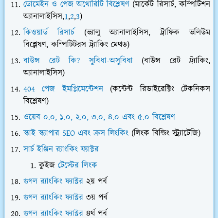
ডোমেইন ও পেজ অথোরিটি বিশ্লেষণ
(মার্কেট রিসার্চ, কম্পিটিশন
অ্যানালাইসিস,
1
,
2
,
3
)
কিওয়ার্ড রিসার্চ
(ভ্যালু অ্যানালাইসিস, ট্রাফিক ভলিউম
বিশ্লেষণ, কম্পিটিটরস ট্র্যাকিং মেথড)
বাউন্স রেট কি? সুবিধা-অসুবিধা
(বাউন্স রেট ট্র্যাকিং,
অ্যানালাইসিস)
404 পেজ ইমপ্লিমেন্টেশন
(কন্টেন্ট রিডাইরেক্টিং টেকনিকস
বিশ্লেষণ)
ওয়েব ০.০, ১.০, ২.০, ৩.০, ৪.০ এবং ৫.০ বিশ্লেষণ
স্কাই স্ক্যাপার SEO এবং ক্রস লিংকিং
(লিংক বিল্ডিং স্ট্র্যাটেজি)
সার্চ ইঞ্জিন র‍্যাংকিং ফ্যাক্টর
কুইজ
টেস্টের লিংক
গুগল র‍্যাংকিং ফ্যাক্টর
২য় পর্ব
গুগল র‍্যাংকিং ফ্যাক্টর
৩য় পর্ব
গুগল র‍্যাংকিং ফ্যাক্টর
৪র্থ পর্ব