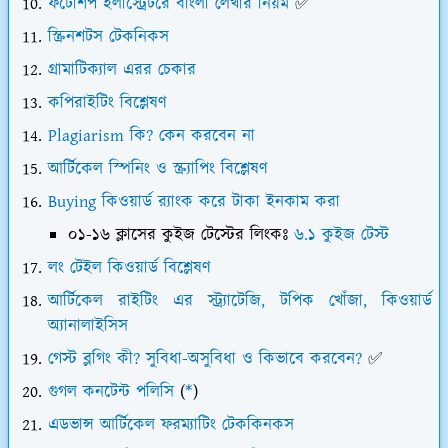
ফটোশপ ইলাস্ট্রেটরে বাংলা লেখার নিয়ম
✅
স্ক্রিনশটস টেকনিকস
গ্রামাটিক্যাল এরর চেকার
কপিরাইটিং বিশ্লেষণ
Plagiarism কি? কেন করবেন না
আর্টিকেল স্পিনিং ও স্ক্র্যাপিং বিশ্লেষণ
Buying কিওয়ার্ড র‍্যাংক করে টাকা ইনকাম করা
০১-১৬ ক্লাসের কুইজ টেস্টের লিংকঃ
৬.১ কুইজ টেস্ট
লং টেইল কিওয়ার্ড বিশ্লেষণ
আর্টিকেল রাইটিং এর স্ট্র্যাটেজি, টপিক খোঁজা, কিওয়ার্ড
অ্যানালাইসিস
গেস্ট ব্লগিং কী? সুবিধা-অসুবিধা ও কিভাবে করবেন?
✅
গুগল কনটেন্ট পলিসি
(
*
)
এডভান্স আর্টিকেল ফরম্যাটিং টেককিনকস