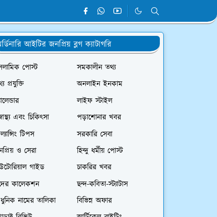
র্ডিনারি আইটির জনপ্রিয় ব্লগ ক্যাটাগরি
সলামিক পোস্ট
সমকালীন তথ্য
্য প্রযুক্তি
অনলাইন ইনকাম
যালেন্ডার
লাইফ স্টাইল
স্বাস্থ্য এবং চিকিৎসা
পড়াশোনার খবর
রিল্যান্সিং টিপস
সরকারি সেবা
প্রিয় ও সেরা
হিন্দু ধর্মীয় পোস্ট
িউটোরিয়াল গাইড
চাকরির খবর
দের কালেকশন
ছন্দ-কবিতা-স্ট্যাটাস
ধুনিক নামের তালিকা
বিভিন্ন অফার