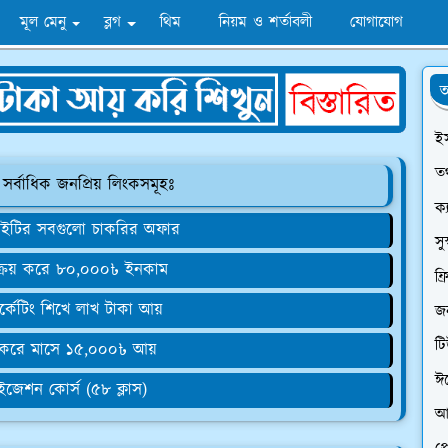
মূল মেনু
ব্লগ
থিম
নিয়ম ও শর্তাবলী
যোগাযোগ
অ
ই
তথ
 সর্বাধিক জনপ্রিয় লিংকসমূহঃ
ক্
 আইটির সবগুলো চাকরির অফার
সু
ক্রয় করে ৮০,০০০৳ ইনকাম
ফ্
র্কেটিং শিখে লাখ টাকা আয়
জন
ট
 করে মাসে ১৫,০০০৳ আয়
ঈ
টাইজেশন কোর্স (৫৮ ক্লাস)
আ