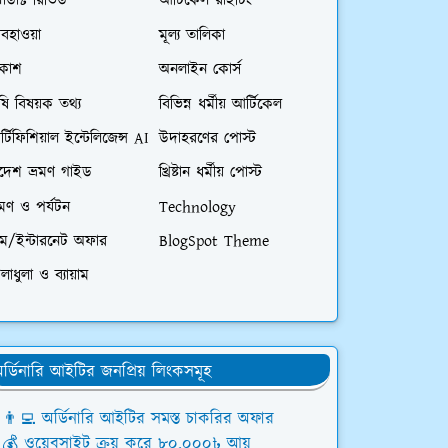
রোডাক্ট রিভিউ
আর্টিকেল রাইটিং
বহাওয়া
মূল্য তালিকা
িকাশ
অনলাইন কোর্স
ষি বিষয়ক তথ্য
বিভিন্ন ধর্মীয় আর্টিকেল
্টিফিশিয়াল ইন্টেলিজেন্স AI
উদাহরণের পোস্ট
িদেশ ভ্রমণ গাইড
খ্রিষ্টান ধর্মীয় পোস্ট
রমণ ও পর্যটন
Technology
িম/ইন্টারনেট অফার
BlogSpot Theme
লাধুলা ও ব্যায়াম
র্ডিনারি আইটির জনপ্রিয় লিংকসমূহ
👨‍💻 অর্ডিনারি আইটির সমস্ত চাকরির অফার
💰 ওয়েবসাইট ক্রয় করে ৮০,০০০৳ আয়