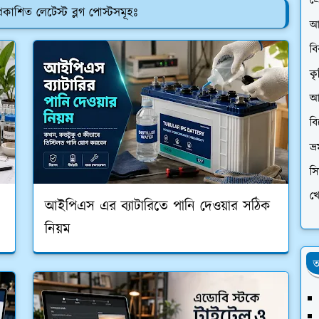
প্
রকাশিত লেটেস্ট ব্লগ পোস্টসমূহঃ
আ
ব
কৃ
আর
ব
ভ্
স
খে
আইপিএস এর ব্যাটারিতে পানি দেওয়ার সঠিক
নিয়ম
অ