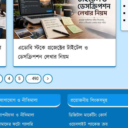
ি
এডোবি স্টকে প্রজেক্টের টাইটেল ও
ডেসক্রিপশন লেখার নিয়ম
4
5
. . 490
যোগাযোগ ও নীতিমালা
প্রয়োজনীয় লিংকসমূহ
োপনীয়তা ও নীতিমালা
ডিজিটাল মার্কেটিং কোর্স
মাদের ফটো গ্যালারি
ওয়েবসাইট প্যাকেজ ক্রয়