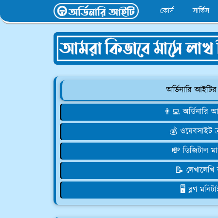
কোর্স
সার্ভিস
অর্ডিনারি আইটির
👨‍💻 অর্ডিনারি
💰 ওয়েবসাইট 
💸 ডিজিটাল মা
📝 লেখালেখি
🖥️ ব্লগ মনি