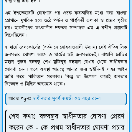
বাঙালিরা এক হও’।
এই ইশতেহারটি ঘোষণার পর প্রচন্ড করতালির মধ্যে ‘জয় বাংলা’
স্লোগানে মুখরিত হয়ে ওঠে পল্টন ও পার্শ্ববর্তী এলাকা ও প্রস্তাব গৃহীত
হয়। ছাত্রলীগের তৎকালীন দফতর সম্পাদক এম এ রশীদ প্রস্তাবটি
লিখেছিলেন।
৭ মার্চে রেসকোর্সের (বর্তমানে সোহরাওয়ার্দী উদ্যান) সেই ঐতিহাসিক
জনসভার ঘোষণা আসে ৩ মার্চের ওই জনসভাতেই। বাঙালি জাতির
মহান পুরুষ বঙ্গবন্ধু শেখ মুজিবুর রহমান যেখান থেকে স্বাধীনতার
ঘোষণা দেন। তবে অবস্থা আয়ত্বে আনার জন্য ওইদিনই সান্ধ্য আইন
জারি করে পাকিস্তান সরকার। কিন্তু তা উপেক্ষা করেই জনতার
বিক্ষোভ ও মিছিল অব্যাহত থাকে।
আরও পড়ুনঃ
স্বাধীনতার সুবর্ণ জয়ন্তী ৫০ বছর রচনা
শেষ কথাঃ বঙ্গবন্ধুর স্বাধীনতার ঘোষণা প্রেরণ
করেন কে - কে প্রথম স্বাধীনতার ঘোষণা প্রচার