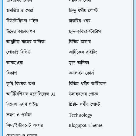
ফ্রিল্যান্সিং টিপস
সরকারি সেবা
জনপ্রিয় ও সেরা
হিন্দু ধর্মীয় পোস্ট
টিউটোরিয়াল গাইড
চাকরির খবর
ঈদের কালেকশন
ছন্দ-কবিতা-স্ট্যাটাস
আধুনিক নামের তালিকা
বিভিন্ন অফার
প্রোডাক্ট রিভিউ
আর্টিকেল রাইটিং
আবহাওয়া
মূল্য তালিকা
বিকাশ
অনলাইন কোর্স
কৃষি বিষয়ক তথ্য
বিভিন্ন ধর্মীয় আর্টিকেল
আর্টিফিশিয়াল ইন্টেলিজেন্স AI
উদাহরণের পোস্ট
বিদেশ ভ্রমণ গাইড
খ্রিষ্টান ধর্মীয় পোস্ট
ভ্রমণ ও পর্যটন
Technology
সিম/ইন্টারনেট অফার
BlogSpot Theme