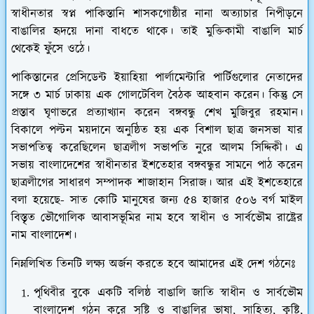
স্বাধীনতার স্বপ্ন পাকিস্তানি শাসকগোষ্ঠীর নানা অত্যাচার নিপীড়নে
বাঙালির হৃদয়ে দানা বাধতে থাকে। তাই মুক্তিকামী বাঙালি মার্চ
থেকেই ফুঁসে ওঠে।
পাকিস্তানের প্রেসিডেন্ট ইয়াহিয়া পার্লামেন্টারি পার্টিগুলোর নেতাদের
সঙ্গে ৩ মার্চ ঢাকায় এক গোলটেবিল বৈঠক আহবান করেন। কিন্তু সে
প্রস্তাব ঘৃণাভরে প্রত্যাখ্যান করেন বঙ্গবন্ধু শেখ মুজিবুর রহমান।
বিকালে পল্টন ময়দানে অনুষ্ঠিত হয় এক বিশাল ছাত্র জনসভা যার
সভাপতিত্ব করেছিলেন ছাত্রলীগ সভাপতি নুরে আলম সিদ্দিকী। এ
সভায় বাংলাদেশের স্বাধীনতার ইশতেহার বঙ্গবন্ধুর সামনে পাঠ করেন
ছাত্রলীগের সাধারণ সম্পাদক শাজাহান সিরাজ। আর এই ইশতেহারে
বলা হয়েছে- সাত কোটি মানুষের জন্য ৫৪ হাজার ৫০৬ বর্গ মাইল
বিস্তৃত ভৌগোলিক আবাসভূমির নাম হবে স্বাধীন ও সার্বভৌম রাষ্ট্রের
নাম বাংলাদেশ।
নিম্নলিখিত তিনটি লক্ষ্য অর্জন করতে হবে আমাদের এই দেশ গঠনেঃ
পৃথিবীর বুকে একটি বলিষ্ঠ বাঙালি জাতি স্বাধীন ও সার্বভৌম
বাংলাদেশ গঠন করে সৃষ্টি ও বাঙালির ভাষা, সাহিত্য, কৃষ্টি,