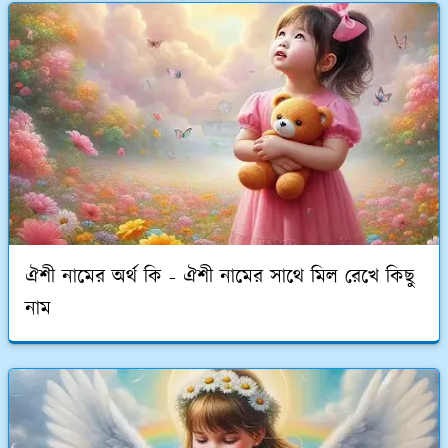
ঐশী নামের অর্থ কি - ঐশী নামের সাথে মিল রেখে কিছু
নাম