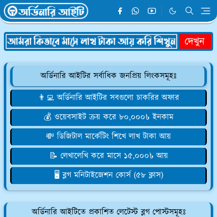
অর্ডিনারি আইটির সর্বাধিক জনপ্রিয় লিংকসমূহঃ
👨‍💻 অর্ডিনারি আইটির সবগুলো চাকরির অফার
💰 ওয়েবসাইট ক্রয় করে ৮০,০০০৳ ইনকাম
💸 ডিজিটাল মার্কেটিং শিখে লাখ টাকা আয়
📝 লেখালেখি করে মাসে ১৫,০০০৳ আয়
🖥️ ব্লগ মনিটাইজেশন কোর্স (৫৮ ক্লাস)
অর্ডিনারি আইটিতে প্রকাশিত লেটেস্ট ব্লগ পোস্টসমূহঃ