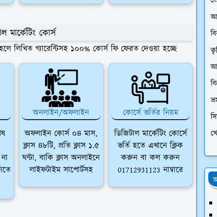
প্
আ
ল মার্কেটিং কোর্স
ব
না হলে লিখিত গ্যারেন্টিসহ ১০০% কোর্স ফি ফেরত দেওয়া হচ্ছে
কৃ
আর
ব
ভ্
অনলাইন/অফলাইন
কোর্সে ভর্তির নিয়ম
স
েষ
অফলাইন কোর্স ০৪ মাস,
ডিজিটাল মার্কেটিং কোর্সে
খে
ক্লাস ৪৮টি, প্রতি ক্লাস ১.৫
ভর্তি হতে এখানে ক্লিক
 না
ঘন্টা, বাকি ক্লাস অনলাইনে
করুন বা কল করুন
নিতে
লাইফটাইম সাপোর্টসহ
01712931123 নাম্বারে
অ