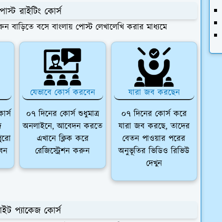
পোস্ট রাইটিং কোর্স
রুন বাড়িতে বসে বাংলায় পোস্ট লেখালেখি করার মাধ্যমে
যেভাবে কোর্স করবেন
যারা জব করছেন
োর্স
০৭ দিনের কোর্স শুধুমাত্র
০৭ দিনের কোর্স করে
ি
অনলাইনে, আবেদন করতে
যারা জব করছে, তাদের
পুরো
এখানে ক্লিক করে
বেতন পাওয়ার পরের
েন
রেজিস্ট্রেশন করুন
অনুভূতির ভিডিও রিভিউ
দেখুন
ইট প্যাকেজ কোর্স