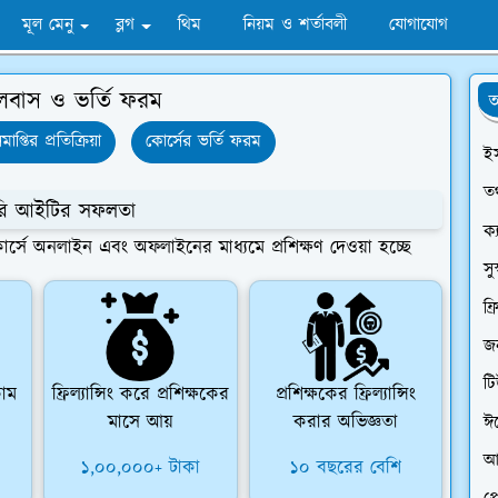
মূল মেনু
ব্লগ
থিম
নিয়ম ও শর্তাবলী
যোগাযোগ
লেবাস ও ভর্তি ফরম
অ
মাপ্তির প্রতিক্রিয়া
কোর্সের ভর্তি ফরম
ই
তথ
ারি আইটির সফলতা
ক্
কোর্সে অনলাইন এবং অফলাইনের মাধ্যমে প্রশিক্ষণ দেওয়া হচ্ছে
সু
ফ্
জন
ট
কাম
ফ্রিল্যান্সিং করে প্রশিক্ষকের
প্রশিক্ষকের ফ্রিল্যান্সিং
মাসে আয়
করার অভিজ্ঞতা
ঈ
আ
১,০০,০০০+ টাকা
১০ বছরের বেশি