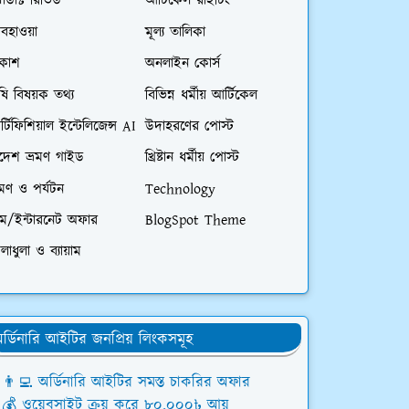
রোডাক্ট রিভিউ
আর্টিকেল রাইটিং
বহাওয়া
মূল্য তালিকা
িকাশ
অনলাইন কোর্স
ষি বিষয়ক তথ্য
বিভিন্ন ধর্মীয় আর্টিকেল
্টিফিশিয়াল ইন্টেলিজেন্স AI
উদাহরণের পোস্ট
িদেশ ভ্রমণ গাইড
খ্রিষ্টান ধর্মীয় পোস্ট
রমণ ও পর্যটন
Technology
িম/ইন্টারনেট অফার
BlogSpot Theme
লাধুলা ও ব্যায়াম
র্ডিনারি আইটির জনপ্রিয় লিংকসমূহ
👨‍💻 অর্ডিনারি আইটির সমস্ত চাকরির অফার
💰 ওয়েবসাইট ক্রয় করে ৮০,০০০৳ আয়