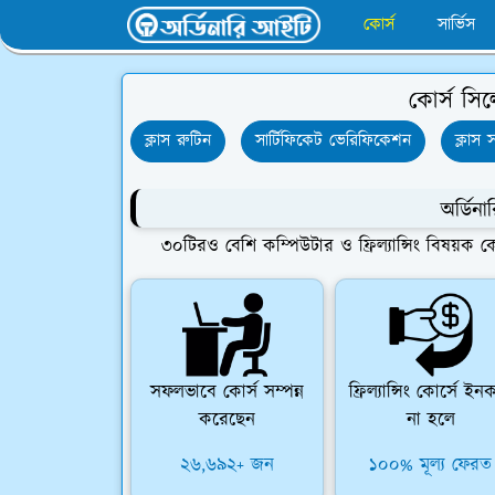
কোর্স
সার্ভিস
কোর্স সি
ক্লাস রুটিন
সার্টিফিকেট ভেরিফিকেশন
ক্লাস স
অর্ডিন
৩০টিরও বেশি কম্পিউটার ও ফ্রিল্যান্সিং বিষয়ক 
সফলভাবে কোর্স সম্পন্ন
ফ্রিল্যান্সিং কোর্সে ইন
করেছেন
না হলে
২৬,৬৯২+ জন
১০০% মূল্য ফেরত