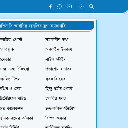
র্ডিনারি আইটির জনপ্রিয় ব্লগ ক্যাটাগরি
সলামিক পোস্ট
সমকালীন তথ্য
্য প্রযুক্তি
অনলাইন ইনকাম
যালেন্ডার
লাইফ স্টাইল
স্বাস্থ্য এবং চিকিৎসা
পড়াশোনার খবর
রিল্যান্সিং টিপস
সরকারি সেবা
প্রিয় ও সেরা
হিন্দু ধর্মীয় পোস্ট
িউটোরিয়াল গাইড
চাকরির খবর
দের কালেকশন
ছন্দ-কবিতা-স্ট্যাটাস
ধুনিক নামের তালিকা
বিভিন্ন অফার