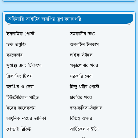
অর্ডিনারি আইটির জনপ্রিয় ব্লগ ক্যাটাগরি
ইসলামিক পোস্ট
সমকালীন তথ্য
তথ্য প্রযুক্তি
অনলাইন ইনকাম
ক্যালেন্ডার
লাইফ স্টাইল
সুস্বাস্থ্য এবং চিকিৎসা
পড়াশোনার খবর
ফ্রিল্যান্সিং টিপস
সরকারি সেবা
জনপ্রিয় ও সেরা
হিন্দু ধর্মীয় পোস্ট
টিউটোরিয়াল গাইড
চাকরির খবর
ঈদের কালেকশন
ছন্দ-কবিতা-স্ট্যাটাস
আধুনিক নামের তালিকা
বিভিন্ন অফার
প্রোডাক্ট রিভিউ
আর্টিকেল রাইটিং