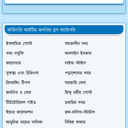
অর্ডিনারি আইটির জনপ্রিয় ব্লগ ক্যাটাগরি
ইসলামিক পোস্ট
সমকালীন তথ্য
তথ্য প্রযুক্তি
অনলাইন ইনকাম
ক্যালেন্ডার
লাইফ স্টাইল
সুস্বাস্থ্য এবং চিকিৎসা
পড়াশোনার খবর
ফ্রিল্যান্সিং টিপস
সরকারি সেবা
জনপ্রিয় ও সেরা
হিন্দু ধর্মীয় পোস্ট
টিউটোরিয়াল গাইড
চাকরির খবর
ঈদের কালেকশন
ছন্দ-কবিতা-স্ট্যাটাস
আধুনিক নামের তালিকা
বিভিন্ন অফার