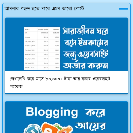
আপনার পছন্দ হতে পারে এমন আরো পোস্ট
লেখালেখি করে মাসে ৮০,০০০+ টাকা আয় করার ওয়েবসাইট
প্যাকেজ