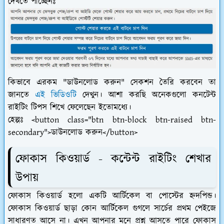
দেখতে পাচ্ছেনঃ
কিভাবে এরকম "ডাউনলোড করুন" সেকশন তৈরি করবেন তা
জানতে
এই ভিডিওটি
দেখুন। আশা করছি অনেকগুলো কনটেন্ট
রাইটিং টিপস শিখে ফেলেছেন ইতোমধ্যে।
হেল্পঃ <button class="btn btn-block btn-raised btn-
secondary">ডাউনলোড করুন</button>
ফোকাস কিওয়ার্ড - কন্টেন্ট রাইটিং শেখার
উপায়
ফোকাস কিওয়ার্ড হলো একটি আর্টিকেল বা পোস্টের হ্নদপিন্ড।
ফোকাস কিওয়ার্ড ছাড়া কোন আর্টিকেল গুগলে সার্চের প্রথম পেইজে
সাধারণত আসে না। এখন আপনার মনে প্রশ্ন আসতে পারে ফোকাস