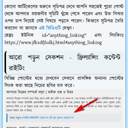
কোনো আর্টিকেলের শুরুতে সূচিপত্র দেখে আপনি সহজেই পুরো পোস্ট
থেকে আপনার প্রয়জনীয় সূচিটি খুঁজে পেতে পারেন এবং উক্ত লিখার
ওপর চাপ দিয়েই সেই বিষয়ে পড়তে পারেন। কিভাবে সুচিপত্র তৈরি
করবেন তা জানতে
এই ভিডিওটি
দেখুন।
হেল্পঃ ইউনিক id="anything_linking" এবং লিংকিংঃ
https://www.jfksdfjlsdkj.html#anything_linking
আরো পড়ুন সেকশন - ফ্রিল্যান্সিং কন্টেন্ট
রাইটিং
বিভিন্ন পোস্টের মধ্যে দেখবেন সেখানে প্রাসঙ্গিক অন্যান্য পোস্টের
লিংক করা আছে নিচের ছবির মত করে।