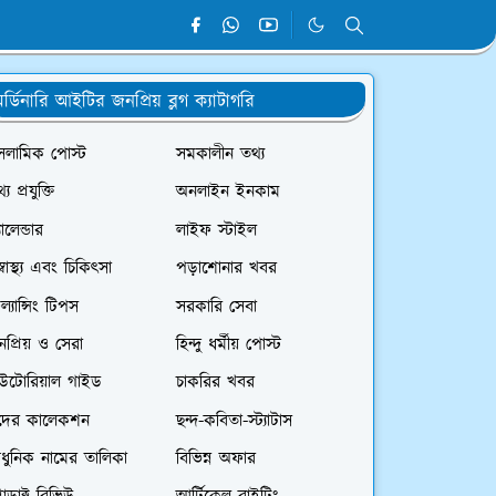
র্ডিনারি আইটির জনপ্রিয় ব্লগ ক্যাটাগরি
সলামিক পোস্ট
সমকালীন তথ্য
্য প্রযুক্তি
অনলাইন ইনকাম
যালেন্ডার
লাইফ স্টাইল
স্বাস্থ্য এবং চিকিৎসা
পড়াশোনার খবর
রিল্যান্সিং টিপস
সরকারি সেবা
প্রিয় ও সেরা
হিন্দু ধর্মীয় পোস্ট
িউটোরিয়াল গাইড
চাকরির খবর
দের কালেকশন
ছন্দ-কবিতা-স্ট্যাটাস
ধুনিক নামের তালিকা
বিভিন্ন অফার