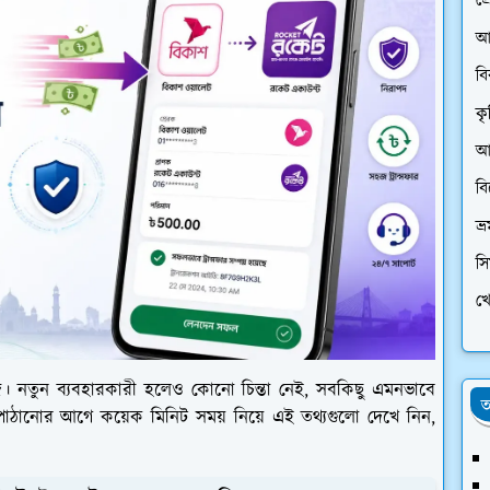
প্
আ
ব
কৃ
আর
ব
ভ্
স
খে
। নতুন ব্যবহারকারী হলেও কোনো চিন্তা নেই, সবকিছু এমনভাবে
অ
কা পাঠানোর আগে কয়েক মিনিট সময় নিয়ে এই তথ্যগুলো দেখে নিন,