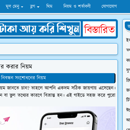
মূল মেনু
ব্লগ
থিম
নিয়ম ও শর্তাবলী
যোগাযোগ
অ
ই
তথ
ক্
ার করার নিয়ম
সু
 নিবন্ধন সংশোধনের নিয়ম
ফ্
র নিয়ম জানতে চান? তাহলে আপনি একদম সঠিক জায়গায় এসেছেন।
জন
 বা ভুল তথ্যের কারণে বিভ্রান্ত হন। এই গাইডে সহজ করে পুরো
ট
ঈ
আ