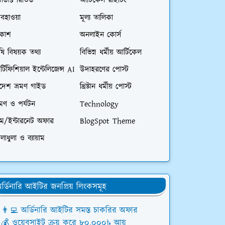
রোডাক্ট রিভিউ
আর্টিকেল রাইটিং
বহাওয়া
মূল্য তালিকা
িকাশ
অনলাইন কোর্স
ষি বিষয়ক তথ্য
বিভিন্ন ধর্মীয় আর্টিকেল
্টিফিশিয়াল ইন্টেলিজেন্স AI
উদাহরণের পোস্ট
িদেশ ভ্রমণ গাইড
খ্রিষ্টান ধর্মীয় পোস্ট
রমণ ও পর্যটন
Technology
িম/ইন্টারনেট অফার
BlogSpot Theme
লাধুলা ও ব্যায়াম
র্ডিনারি আইটির জনপ্রিয় লিংকসমূহ
👨‍💻 অর্ডিনারি আইটির সমস্ত চাকরির অফার
💰 ওয়েবসাইট ক্রয় করে ৮০,০০০৳ আয়