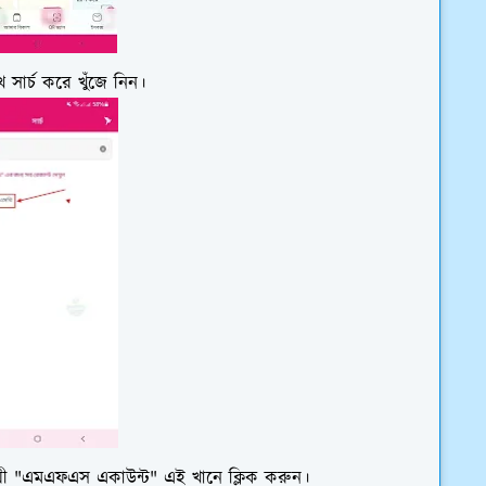
সার্চ করে খুঁজে নিন।
য়ী "এমএফএস একাউন্ট" এই খানে ক্লিক করুন।