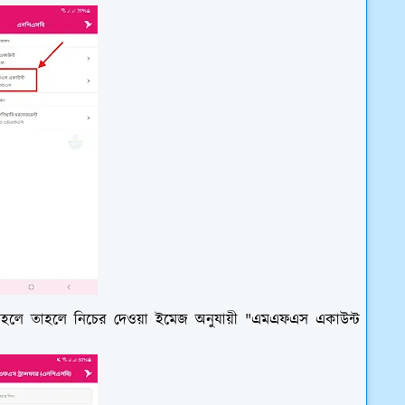
াহলে তাহলে নিচের দেওয়া ইমেজ অনুযায়ী "এমএফএস একাউন্ট