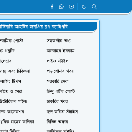
র্ডিনারি আইটির জনপ্রিয় ব্লগ ক্যাটাগরি
সলামিক পোস্ট
সমকালীন তথ্য
্য প্রযুক্তি
অনলাইন ইনকাম
যালেন্ডার
লাইফ স্টাইল
স্বাস্থ্য এবং চিকিৎসা
পড়াশোনার খবর
রিল্যান্সিং টিপস
সরকারি সেবা
প্রিয় ও সেরা
হিন্দু ধর্মীয় পোস্ট
িউটোরিয়াল গাইড
চাকরির খবর
দের কালেকশন
ছন্দ-কবিতা-স্ট্যাটাস
ধুনিক নামের তালিকা
বিভিন্ন অফার