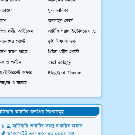
রোডাক্ট রিভিউ
আর্টিকেল রাইটিং
বহাওয়া
মূল্য তালিকা
িকাশ
অনলাইন কোর্স
ভিন্ন ধর্মীয় আর্টিকেল
আর্টিফিশিয়াল ইন্টেলিজেন্স AI
দাহরণের পোস্ট
কৃষি বিষয়ক তথ্য
িদেশ ভ্রমণ গাইড
খ্রিষ্টান ধর্মীয় পোস্ট
রমণ ও পর্যটন
Technology
িম/ইন্টারনেট অফার
BlogSpot Theme
লাধুলা ও ব্যায়াম
র্ডিনারি আইটির জনপ্রিয় লিংকসমূহ
👨‍💻 অর্ডিনারি আইটির সমস্ত চাকরির অফার
💰 ওয়েবসাইট ক্রয় করে ৮০,০০০৳ আয়