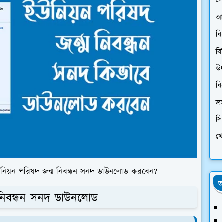
প্
আ
ব
বি
উ
ব
ভ্
স
খে
উনিয়ন পরিষদ জন্ম নিবন্ধন সনদ ডাউনলোড করবেন?
অ
 নিবন্ধন সনদ ডাউনলোড