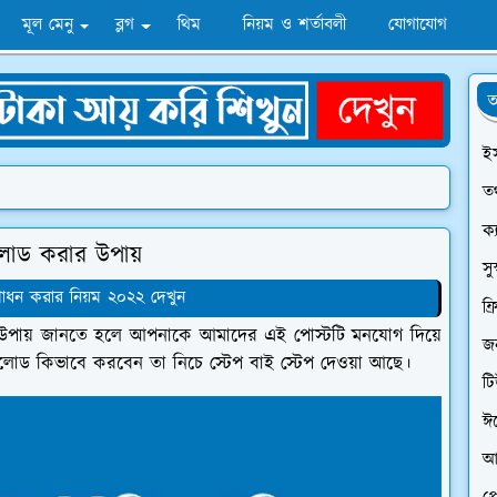
মূল মেনু
ব্লগ
থিম
নিয়ম ও শর্তাবলী
যোগাযোগ
অ
ই
তথ
ক্
নলোড করার উপায়
সু
ংশোধন করার নিয়ম ২০২২ দেখুন
ফ্
 উপায় জানতে হলে আপনাকে আমাদের এই পোস্টটি মনযোগ দিয়ে
জন
লোড কিভাবে করবেন তা নিচে স্টেপ বাই স্টেপ দেওয়া আছে।
ট
ঈ
আ