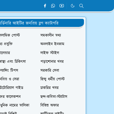
র্ডিনারি আইটির জনপ্রিয় ব্লগ ক্যাটাগরি
সলামিক পোস্ট
সমকালীন তথ্য
্য প্রযুক্তি
অনলাইন ইনকাম
যালেন্ডার
লাইফ স্টাইল
স্বাস্থ্য এবং চিকিৎসা
পড়াশোনার খবর
রিল্যান্সিং টিপস
সরকারি সেবা
প্রিয় ও সেরা
হিন্দু ধর্মীয় পোস্ট
িউটোরিয়াল গাইড
চাকরির খবর
দের কালেকশন
ছন্দ-কবিতা-স্ট্যাটাস
ধুনিক নামের তালিকা
বিভিন্ন অফার