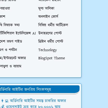
রোডাক্ট রিভিউ
আর্টিকেল রাইটিং
বহাওয়া
মূল্য তালিকা
িকাশ
অনলাইন কোর্স
ষি বিষয়ক তথ্য
বিভিন্ন ধর্মীয় আর্টিকেল
্টিফিশিয়াল ইন্টেলিজেন্স AI
উদাহরণের পোস্ট
িদেশ ভ্রমণ গাইড
খ্রিষ্টান ধর্মীয় পোস্ট
রমণ ও পর্যটন
Technology
িম/ইন্টারনেট অফার
BlogSpot Theme
লাধুলা ও ব্যায়াম
র্ডিনারি আইটির জনপ্রিয় লিংকসমূহ
👨‍💻 অর্ডিনারি আইটির সমস্ত চাকরির অফার
💰 ওয়েবসাইট ক্রয় করে ৮০,০০০৳ আয়