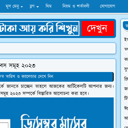
মূল মেনু
ব্লগ
থিম
নিয়ম ও শর্তাবলী
যোগাযোগ
অ
ই
তথ
ক্
ণ দিবস সমূহ ২০২৩
সু
তারিখ ও ক্যালেন্ডার দেখে নিন
ফ্
্কে জানতে চাচ্ছেন তাহলে আজকের আর্টিকেলটি আপনার জন্য।
জন
সমূহ ২০২৩ সম্পর্কে বিস্তারিত আলোচনা করা হবে।
ট
ঈ
আ