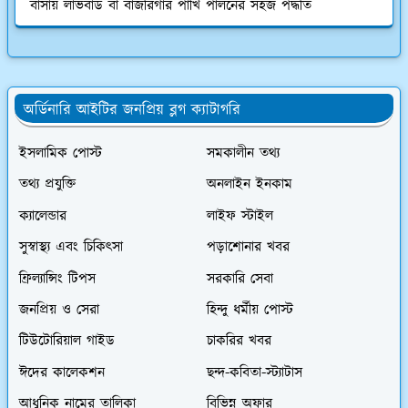
বাসায় লাভবার্ড বা বাজরিগার পাখি পালনের সহজ পদ্ধতি
অর্ডিনারি আইটির জনপ্রিয় ব্লগ ক্যাটাগরি
ইসলামিক পোস্ট
সমকালীন তথ্য
তথ্য প্রযুক্তি
অনলাইন ইনকাম
ক্যালেন্ডার
লাইফ স্টাইল
সুস্বাস্থ্য এবং চিকিৎসা
পড়াশোনার খবর
ফ্রিল্যান্সিং টিপস
সরকারি সেবা
জনপ্রিয় ও সেরা
হিন্দু ধর্মীয় পোস্ট
টিউটোরিয়াল গাইড
চাকরির খবর
ঈদের কালেকশন
ছন্দ-কবিতা-স্ট্যাটাস
আধুনিক নামের তালিকা
বিভিন্ন অফার