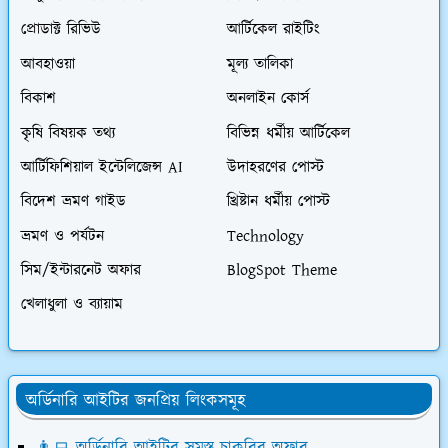
প্রোডাক্ট রিভিউ
আর্টিকেল রাইটিং
আবহাওয়া
মূল্য তালিকা
বিকাশ
অনলাইন কোর্স
কৃষি বিষয়ক তথ্য
বিভিন্ন ধর্মীয় আর্টিকেল
আর্টিফিশিয়াল ইন্টেলিজেন্স AI
উদাহরণের পোস্ট
বিদেশ ভ্রমণ গাইড
খ্রিষ্টান ধর্মীয় পোস্ট
ভ্রমণ ও পর্যটন
Technology
সিম/ইন্টারনেট অফার
BlogSpot Theme
খেলাধুলা ও ব্যায়াম
অর্ডিনারি আইটির জনপ্রিয় লিংকসমূহ
👨‍💻 অর্ডিনারি আইটির সমস্ত চাকরির অফার