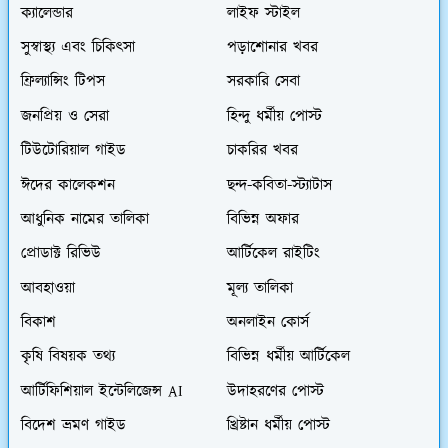
ক্যালেন্ডার
লাইফ স্টাইল
সুস্বাস্থ্য এবং চিকিৎসা
পড়াশোনার খবর
ফ্রিল্যান্সিং টিপস
সরকারি সেবা
জনপ্রিয় ও সেরা
হিন্দু ধর্মীয় পোস্ট
টিউটোরিয়াল গাইড
চাকরির খবর
ঈদের কালেকশন
ছন্দ-কবিতা-স্ট্যাটাস
আধুনিক নামের তালিকা
বিভিন্ন অফার
প্রোডাক্ট রিভিউ
আর্টিকেল রাইটিং
আবহাওয়া
মূল্য তালিকা
বিকাশ
অনলাইন কোর্স
কৃষি বিষয়ক তথ্য
বিভিন্ন ধর্মীয় আর্টিকেল
আর্টিফিশিয়াল ইন্টেলিজেন্স AI
উদাহরণের পোস্ট
বিদেশ ভ্রমণ গাইড
খ্রিষ্টান ধর্মীয় পোস্ট