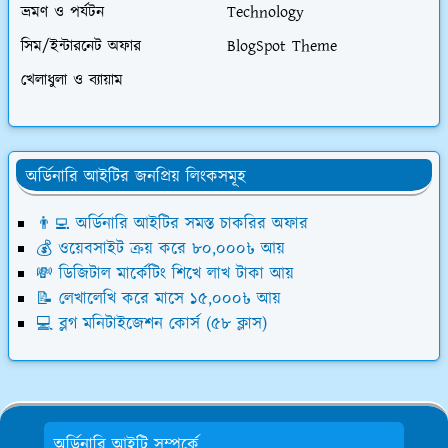
ভ্রমণ ও পর্যটন
Technology
সিম/ইন্টারনেট অফার
BlogSpot Theme
খেলাধুলা ও ব্যায়াম
অর্ডিনারি আইটির জনপ্রিয় লিংকসমূহ
👨‍💻 অর্ডিনারি আইটির সমস্ত চাকরির অফার
💰 ওয়েবসাইট ক্রয় করে ৮০,০০০৳ আয়
💸 ডিজিটাল মার্কেটিং শিখে লাখ টাকা আয়
📝 লেখালেখি করে মাসে ১৫,০০০৳ আয়
💻 ব্লগ মনিটাইজেশন কোর্স (৫৮ ক্লাস)
অর্ডিনারি আইটি সম্পর্কে