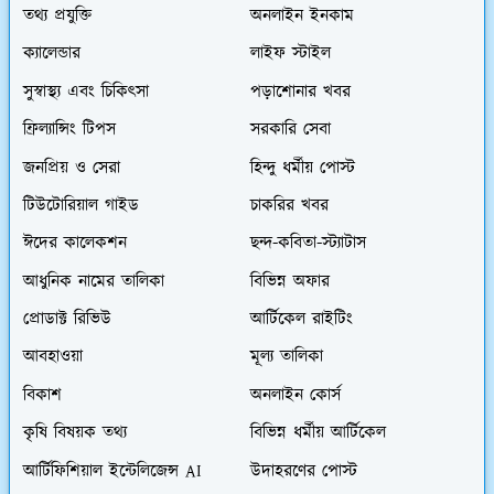
তথ্য প্রযুক্তি
অনলাইন ইনকাম
ক্যালেন্ডার
লাইফ স্টাইল
সুস্বাস্থ্য এবং চিকিৎসা
পড়াশোনার খবর
ফ্রিল্যান্সিং টিপস
সরকারি সেবা
জনপ্রিয় ও সেরা
হিন্দু ধর্মীয় পোস্ট
টিউটোরিয়াল গাইড
চাকরির খবর
ঈদের কালেকশন
ছন্দ-কবিতা-স্ট্যাটাস
আধুনিক নামের তালিকা
বিভিন্ন অফার
প্রোডাক্ট রিভিউ
আর্টিকেল রাইটিং
আবহাওয়া
মূল্য তালিকা
বিকাশ
অনলাইন কোর্স
কৃষি বিষয়ক তথ্য
বিভিন্ন ধর্মীয় আর্টিকেল
আর্টিফিশিয়াল ইন্টেলিজেন্স AI
উদাহরণের পোস্ট