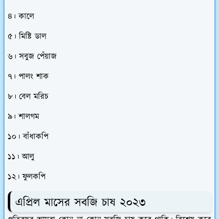
৪। কালে
৫। মিষ্টি ডাল
৬। সবুজ পেঁয়াজ
৭। পালং শাক
৮। বেল মরিচ
৯। শালগম
১০। বাঁধাকপি
১১। আলু
১২। ফুলকপি
এপ্রিল মাসের সবজি চাষ ২০২৩