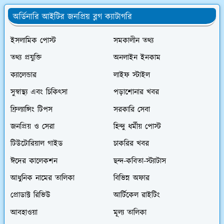
অর্ডিনারি আইটির জনপ্রিয় ব্লগ ক্যাটাগরি
ইসলামিক পোস্ট
সমকালীন তথ্য
তথ্য প্রযুক্তি
অনলাইন ইনকাম
ক্যালেন্ডার
লাইফ স্টাইল
সুস্বাস্থ্য এবং চিকিৎসা
পড়াশোনার খবর
ফ্রিল্যান্সিং টিপস
সরকারি সেবা
জনপ্রিয় ও সেরা
হিন্দু ধর্মীয় পোস্ট
টিউটোরিয়াল গাইড
চাকরির খবর
ঈদের কালেকশন
ছন্দ-কবিতা-স্ট্যাটাস
আধুনিক নামের তালিকা
বিভিন্ন অফার
প্রোডাক্ট রিভিউ
আর্টিকেল রাইটিং
আবহাওয়া
মূল্য তালিকা