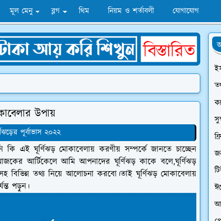
মূল মেনু
ব্লগ
থিম
নিয়ম ও শর্তাবলী
যোগাযোগ
অ
ই
তথ
ক্
োকাবেলার উপায়
সু
র্ণিঝড়ের পূর্বাভাস ২০২২
ফ্
আপনি কি এই ঘূর্ণিঝড় মোকাবেলায় করণীয় সম্পর্কে জানতে চাচ্ছেন
জন
ের আর্টিকেলে আমি আপনাদের ঘূর্ণিঝড় কাকে বলে,ঘূর্ণিঝড়
ট
সহ বিভিন্ন তথ্য নিয়ে আলোচনা করবো।তাই ঘূর্ণিঝড় মোকাবেলায়
যন্ত পড়ুন।
ঈ
আ