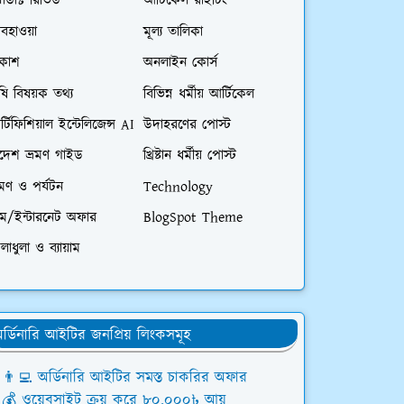
রোডাক্ট রিভিউ
আর্টিকেল রাইটিং
বহাওয়া
মূল্য তালিকা
িকাশ
অনলাইন কোর্স
ষি বিষয়ক তথ্য
বিভিন্ন ধর্মীয় আর্টিকেল
্টিফিশিয়াল ইন্টেলিজেন্স AI
উদাহরণের পোস্ট
িদেশ ভ্রমণ গাইড
খ্রিষ্টান ধর্মীয় পোস্ট
রমণ ও পর্যটন
Technology
িম/ইন্টারনেট অফার
BlogSpot Theme
লাধুলা ও ব্যায়াম
র্ডিনারি আইটির জনপ্রিয় লিংকসমূহ
👨‍💻 অর্ডিনারি আইটির সমস্ত চাকরির অফার
💰 ওয়েবসাইট ক্রয় করে ৮০,০০০৳ আয়