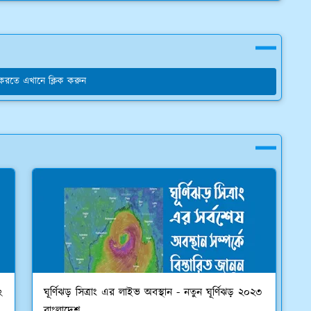
য করতে এখানে ক্লিক করুন
২
ঘূর্ণিঝড় সিত্রাং এর লাইভ অবস্থান - নতুন ঘূর্ণিঝড় ২০২৩
বাংলাদেশ