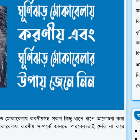
প্
আ
ব
কৃ
আর
ব
ভ্
স
খে
অ
র্ণিঝড় মোকাবেলায় করণীয়সহ সকল কিছু ধাপে ধাপে আলোচনা করা
োকাবেলায় করণীয় সম্পর্কে জানতে পারবেন।তাই দেরি না করে