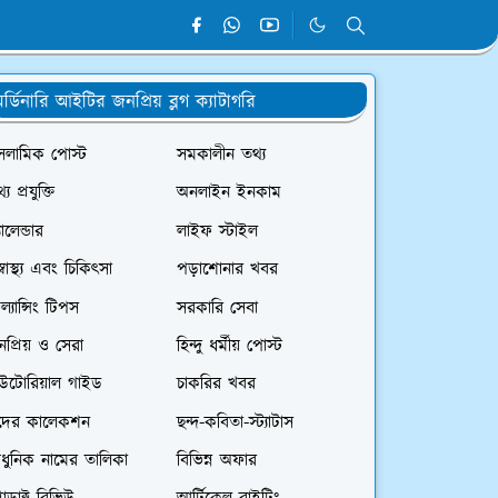
র্ডিনারি আইটির জনপ্রিয় ব্লগ ক্যাটাগরি
সলামিক পোস্ট
সমকালীন তথ্য
্য প্রযুক্তি
অনলাইন ইনকাম
যালেন্ডার
লাইফ স্টাইল
স্বাস্থ্য এবং চিকিৎসা
পড়াশোনার খবর
রিল্যান্সিং টিপস
সরকারি সেবা
প্রিয় ও সেরা
হিন্দু ধর্মীয় পোস্ট
িউটোরিয়াল গাইড
চাকরির খবর
দের কালেকশন
ছন্দ-কবিতা-স্ট্যাটাস
ধুনিক নামের তালিকা
বিভিন্ন অফার