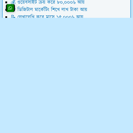
💰 ওয়েবসাইট ক্রয় করে ৮০,০০০৳ আয়
💸 ডিজিটাল মার্কেটিং শিখে লাখ টাকা আয়
📝 লেখালেখি করে মাসে ১৫,০০০৳ আয়
💻 ব্লগ মনিটাইজেশন কোর্স (৫৮ ক্লাস)
অর্ডিনারি আইটি সম্পর্কে
অর্ডিনারি আইটি একটি ফুলস্ট্যাক ডিজিটাল মার্কেটিং কোম্পানি
এবং ফ্রিল্যান্সিং ইনস্টিটিউট। ফ্রিল্যান্সিং শিখুন ০৩ মাসের লিখিত
মানিব্যাক গ্যারেন্টিসহ - শর্ত প্রযোজ্য*
যোগাযোগ ও নীতিমালা
গোপনীয়তা ও নীতিমালা