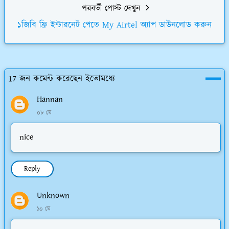
পরবর্তী পোস্ট দেখুন
১জিবি ফ্রি ইন্টারনেট পেতে My Airtel অ্যাপ ডাউনলোড করুন
17 জন কমেন্ট করেছেন ইতোমধ্যে
Hannan
০৮ মে
nice
Reply
Unknown
১০ মে