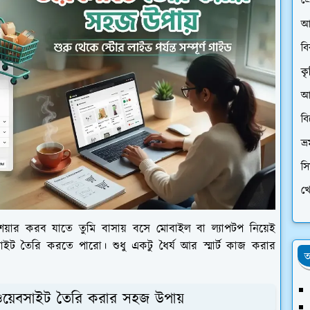
প্
আ
ব
কৃ
আর
ব
ভ্
স
খে
ার করব যাতে তুমি বাসায় বসে মোবাইল বা ল্যাপটপ নিয়েই
সাইট তৈরি করতে পারো। শুধু একটু ধৈর্য আর স্মার্ট কাজ করার
অ
ং ওয়েবসাইট তৈরি করার সহজ উপায়