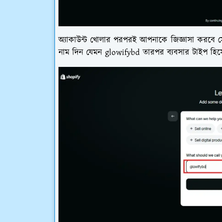
অ্যাকাউন্ট খোলার পরপরই আপনাকে জিজ্ঞাসা করবে
নাম দিন যেমন glowifybd তারপর ব্যবসার টাইপ হিস