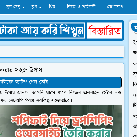
মূল মেনু
ব্লগ
থিম
নিয়ম ও শর্তাবলী
যোগাযোগ
অ
ই
তথ
ক্
ি করার সহজ উপায়
সু
িলিয়েট ল্যান্ডিং পেজ তৈরি
ফ্
হজ উপায় জানলে আপনি ধাপে ধাপে নিজের অনলাইন স্টোর লঞ্চ
জন
েন্ট সেটআপ পর্যন্ত সবকিছু সহজভাবে।
ট
ঈ
আ