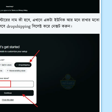
 স্টোরের নাম কী হবে, এখানে একটা ইউনিক আর মনে রাখার মতো
েবে dropshipping সিলেক্ট করে নেক্সট করুন।