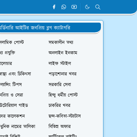
র্ডিনারি আইটির জনপ্রিয় ব্লগ ক্যাটাগরি
সলামিক পোস্ট
সমকালীন তথ্য
্য প্রযুক্তি
অনলাইন ইনকাম
যালেন্ডার
লাইফ স্টাইল
স্বাস্থ্য এবং চিকিৎসা
পড়াশোনার খবর
রিল্যান্সিং টিপস
সরকারি সেবা
প্রিয় ও সেরা
হিন্দু ধর্মীয় পোস্ট
িউটোরিয়াল গাইড
চাকরির খবর
দের কালেকশন
ছন্দ-কবিতা-স্ট্যাটাস
ধুনিক নামের তালিকা
বিভিন্ন অফার