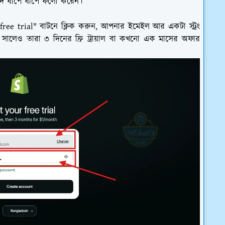
যদি ধাপে ধাপে ফলো করেন।
ree trial" বাটনে ক্লিক করুন, আপনার ইমেইল আর একটা স্ট্রং
৬ সালেও তারা ৩ দিনের ফ্রি ট্রায়াল বা কখনো এক মাসের অফার