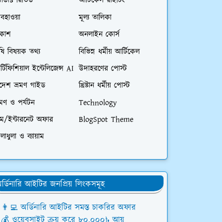
রোডাক্ট রিভিউ
আর্টিকেল রাইটিং
বহাওয়া
মূল্য তালিকা
িকাশ
অনলাইন কোর্স
ষি বিষয়ক তথ্য
বিভিন্ন ধর্মীয় আর্টিকেল
্টিফিশিয়াল ইন্টেলিজেন্স AI
উদাহরণের পোস্ট
িদেশ ভ্রমণ গাইড
খ্রিষ্টান ধর্মীয় পোস্ট
রমণ ও পর্যটন
Technology
িম/ইন্টারনেট অফার
BlogSpot Theme
লাধুলা ও ব্যায়াম
র্ডিনারি আইটির জনপ্রিয় লিংকসমূহ
👨‍💻 অর্ডিনারি আইটির সমস্ত চাকরির অফার
💰 ওয়েবসাইট ক্রয় করে ৮০,০০০৳ আয়