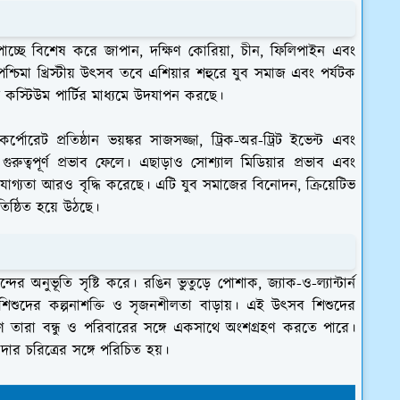
ধি পাচ্ছে বিশেষ করে জাপান, দক্ষিণ কোরিয়া, চীন, ফিলিপাইন এবং
্চিমা খ্রিস্টীয় উৎসব তবে এশিয়ার শহুরে যুব সমাজ এবং পর্যটক
িভ কস্টিউম পার্টির মাধ্যমে উদযাপন করছে।
্পোরেট প্রতিষ্ঠান ভয়ঙ্কর সাজসজ্জা, ট্রিক-অর-ট্রিট ইভেন্ট এবং
ুত্বপূর্ণ প্রভাব ফেলে। এছাড়াও সোশ্যাল মিডিয়ার প্রভাব এবং
হণযোগ্যতা আরও বৃদ্ধি করেছে। এটি যুব সমাজের বিনোদন, ক্রিয়েটিভ
িষ্ঠিত হয়ে উঠছে।
র অনুভূতি সৃষ্টি করে। রঙিন ভুতুড়ে পোশাক, জ্যাক-ও-ল্যান্টার্ন
ম শিশুদের কল্পনাশক্তি ও সৃজনশীলতা বাড়ায়। এই উৎসব শিশুদের
তারা বন্ধু ও পরিবারের সঙ্গে একসাথে অংশগ্রহণ করতে পারে।
দার চরিত্রের সঙ্গে পরিচিত হয়।