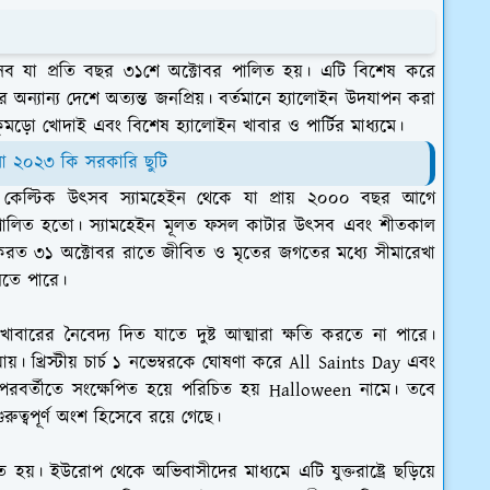
সব যা প্রতি বছর ৩১শে অক্টোবর পালিত হয়। এটি বিশেষ করে
রোপের অন্যান্য দেশে অত্যন্ত জনপ্রিয়। বর্তমানে হ্যালোইন উদযাপন করা
, কুমড়ো খোদাই এবং বিশেষ হ্যালোইন খাবার ও পার্টির মাধ্যমে।
ণিমা ২০২৩ কি সরকারি ছুটি
চীন কেল্টিক উৎসব স্যামহেইন থেকে যা প্রায় ২০০০ বছর আগে
মধ্যে পালিত হতো। স্যামহেইন মূলত ফসল কাটার উৎসব এবং শীতকাল
স করত ৩১ অক্টোবর রাতে জীবিত ও মৃতের জগতের মধ্যে সীমারেখা
আসতে পারে।
বারের নৈবেদ্য দিত যাতে দুষ্ট আত্মারা ক্ষতি করতে না পারে।
যায়। খ্রিস্টীয় চার্চ ১ নভেম্বরকে ঘোষণা করে All Saints Day এবং
বর্তীতে সংক্ষেপিত হয়ে পরিচিত হয় Halloween নামে। তবে
রুত্বপূর্ণ অংশ হিসেবে রয়ে গেছে।
হয়। ইউরোপ থেকে অভিবাসীদের মাধ্যমে এটি যুক্তরাষ্ট্রে ছড়িয়ে