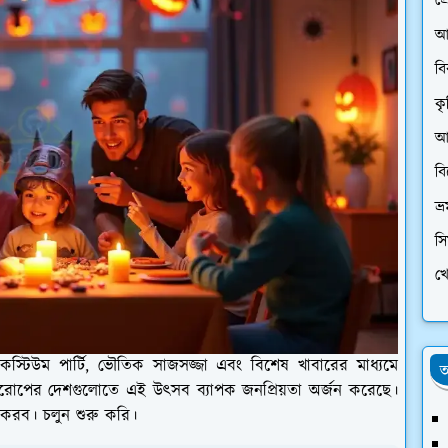
প্
আ
ব
কৃ
আর
ব
ভ্
স
খে
, কস্টিউম পার্টি, ভৌতিক সাজসজ্জা এবং বিশেষ খাবারের মাধ্যমে
অ
 ইউরোপের দেশগুলোতে এই উৎসব ব্যাপক জনপ্রিয়তা অর্জন করেছে।
 করব। চলুন শুরু করি।