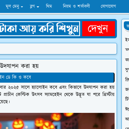
মূল মেনু
ব্লগ
থিম
নিয়ম ও শর্তাবলী
যোগাযোগ
অ
ই
তথ
ক্
উদযাপন করা হয়
সু
োইন ডে কি ও কবে
ফ্
ার ২০২৫ সালে হ্যালোইন কবে এবং কিভাবে উদযাপন করা হয়
জন
রাচীন কেল্টিক উৎসব স্যামহেইন থেকে উদ্ভূত যা পরে খ্রিস্টীয়
ট
য়েছে।
ঈ
আ