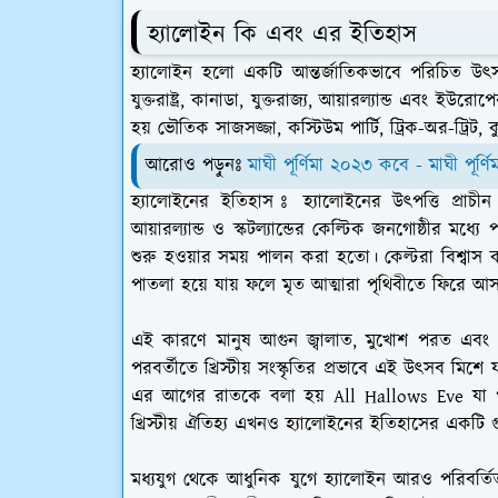
হ্যালোইন কি এবং এর ইতিহাস
হ্যালোইন হলো একটি আন্তর্জাতিকভাবে পরিচিত উৎ
যুক্তরাষ্ট্র, কানাডা, যুক্তরাজ্য, আয়ারল্যান্ড এবং ইউ
হয় ভৌতিক সাজসজ্জা, কস্টিউম পার্টি, ট্রিক-অর-ট্রিট
আরোও পড়ুনঃ
মাঘী পূর্ণিমা ২০২৩ কবে - মাঘী পূর্
হ্যালোইনের ইতিহাস ঃ
হ্যালোইনের উৎপত্তি প্রা
আয়ারল্যান্ড ও স্কটল্যান্ডের কেল্টিক জনগোষ্ঠীর 
শুরু হওয়ার সময় পালন করা হতো। কেল্টরা বিশ্বা
পাতলা হয়ে যায় ফলে মৃত আত্মারা পৃথিবীতে ফিরে 
এই কারণে মানুষ আগুন জ্বালাত, মুখোশ পরত এবং খা
পরবর্তীতে খ্রিস্টীয় সংস্কৃতির প্রভাবে এই উৎসব মিশে 
এর আগের রাতকে বলা হয় All Hallows Eve যা পর
খ্রিস্টীয় ঐতিহ্য এখনও হ্যালোইনের ইতিহাসের একটি গু
মধ্যযুগ থেকে আধুনিক যুগে হ্যালোইন আরও পরিবর্তিত 