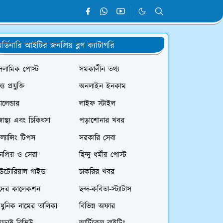
র্ডিনারি আইটির জনপ্রিয় ব্লগ ক্যাটাগরি
সলামিক পোস্ট
সমকালীন তথ্য
্য প্রযুক্তি
অনলাইন ইনকাম
যালেন্ডার
লাইফ স্টাইল
স্বাস্থ্য এবং চিকিৎসা
পড়াশোনার খবর
রিল্যান্সিং টিপস
সরকারি সেবা
প্রিয় ও সেরা
হিন্দু ধর্মীয় পোস্ট
িউটোরিয়াল গাইড
চাকরির খবর
দের কালেকশন
ছন্দ-কবিতা-স্ট্যাটাস
ধুনিক নামের তালিকা
বিভিন্ন অফার