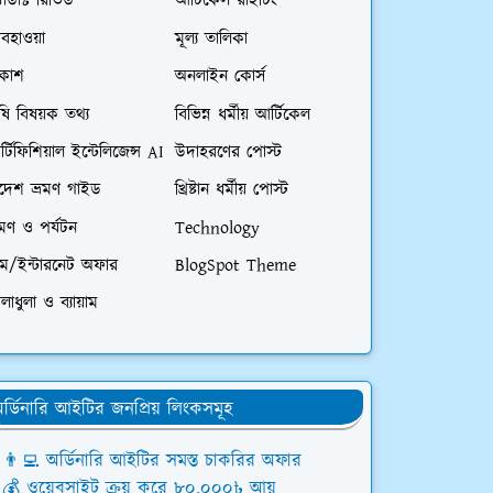
রোডাক্ট রিভিউ
আর্টিকেল রাইটিং
বহাওয়া
মূল্য তালিকা
িকাশ
অনলাইন কোর্স
ষি বিষয়ক তথ্য
বিভিন্ন ধর্মীয় আর্টিকেল
্টিফিশিয়াল ইন্টেলিজেন্স AI
উদাহরণের পোস্ট
িদেশ ভ্রমণ গাইড
খ্রিষ্টান ধর্মীয় পোস্ট
রমণ ও পর্যটন
Technology
িম/ইন্টারনেট অফার
BlogSpot Theme
লাধুলা ও ব্যায়াম
র্ডিনারি আইটির জনপ্রিয় লিংকসমূহ
👨‍💻 অর্ডিনারি আইটির সমস্ত চাকরির অফার
💰 ওয়েবসাইট ক্রয় করে ৮০,০০০৳ আয়