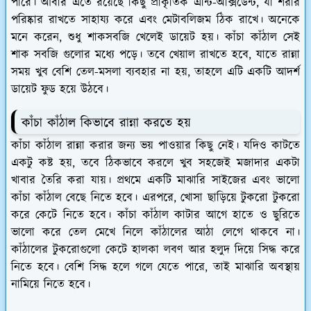
পারে। আবার এতে রয়েছে কিছু প্রাকৃতিক এন্টি-অক্সিডেন্ট, যা শরীর
পরিষ্কার রাখতে সাহায্য করে এবং মেটাবলিজম ঠিক রাখে। অনেকে
মনে করেন, শুধু শাকসবজি খেলেই ডায়েট হয়। কাঁচা কাঁঠাল সেই
শাক সবজি গুলোর মধ্যে পড়ে। তবে খেয়াল রাখতে হবে, যাতে রান্না
সময় খুব বেশি তেল-মসলা ব্যবহার না হয়, তাহলে এটি একটি আদর্শ
ডায়েট ফুড হয়ে উঠবে।
কাঁচা কাঁঠাল কিভাবে রান্না করতে হয়
কাঁচা কাঁঠাল রান্না করার জন্য ভয় পাওয়ার কিছু নেই। যদিও কাটতে
একটু কষ্ট হয়, তবে ঠিকভাবে করলে খুব সহজেই মজাদার একটা
খাবার তৈরি করা যায়। প্রথমে একটি মাঝারি সাইজের এবং ভালো
কাঁচা কাঁঠাল বেছে নিতে হবে। এরপরে, খোসা ছাড়িয়ে টুকরো টুকরো
করে কেটে নিতে হবে। কাঁচা কাঁঠাল কাটার আগে হাতে ও ছুরিতে
ভালো করে তেল মেখে নিলে কাঁঠালের আঠা লেগে থাকবে না।
কাঁঠালের টুকরোগুলো কেটে হালকা লবণ আর হলুদ দিয়ে সিদ্ধ করে
নিতে হবে। বেশি সিদ্ধ হলে গলে যেতে পারে, তাই মাঝারি অবস্থায়
নামিয়ে নিতে হবে।