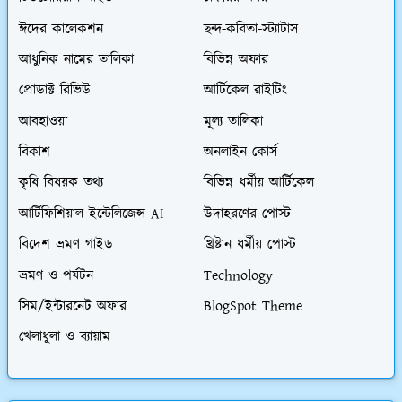
ঈদের কালেকশন
ছন্দ-কবিতা-স্ট্যাটাস
আধুনিক নামের তালিকা
বিভিন্ন অফার
প্রোডাক্ট রিভিউ
আর্টিকেল রাইটিং
আবহাওয়া
মূল্য তালিকা
বিকাশ
অনলাইন কোর্স
কৃষি বিষয়ক তথ্য
বিভিন্ন ধর্মীয় আর্টিকেল
আর্টিফিশিয়াল ইন্টেলিজেন্স AI
উদাহরণের পোস্ট
বিদেশ ভ্রমণ গাইড
খ্রিষ্টান ধর্মীয় পোস্ট
ভ্রমণ ও পর্যটন
Technology
সিম/ইন্টারনেট অফার
BlogSpot Theme
খেলাধুলা ও ব্যায়াম