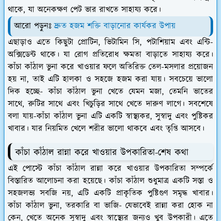
থাকে, যা অনেকক্ষণ পেট ভার রাখতে সাহায্য করে।
আরো পড়ুনঃ
দ্রুত হজম শক্তি বাড়ানোর কার্যকর উপায়
এছাড়াও এতে কিছুটা প্রোটিন, ভিটামিন সি, পটাশিয়াম এবং এন্টি-
অক্সিডেন্ট থাকে। যা রোগ প্রতিরোধ ক্ষমতা বাড়াতে সাহায্য করে।
কাঁচা কাঁঠাল ভুনা করে খাওয়ার ফলে অতিরিক্ত তেল-মসলার প্রয়োজন
হয় না, তাই এটি হালকা ও সহজে হজম করা যায়। সবচেয়ে ভালো
দিক হচ্ছে- কাঁচা কাঁঠাল ভুনা খেতে যেমন মজা, তেমনি ভাতের
সাথে, রুটির সাথে এবং খিচুড়ির সাথে খেতে দারুণ লাগে। সবশেষে
বলা যায়-কাঁচা কাঁঠাল ভুনা এটি একটি স্বাস্থ্যকর, সুস্বাদু এবং পুষ্টিকর
খাবার। যার নিয়মিত খেলে শরীর ভালো থাকবে এবং তৃপ্তি আসবে।
কাঁচা কাঁঠাল রান্না করে খাওয়ার উপকারিতা-শেষ কথা
এই পোস্টে কাঁচা কাঁঠাল রান্না করে খাওয়ার উপকারিতা সম্পর্কে
বিস্তারিত আলোচনা করা হয়েছে। কাঁচা কাঁঠাল শুধুমাত্র একটি সস্তা ও
সহজলভ্য সবজি নয়, এটি একটি প্রাকৃতিক পুষ্টিগুণ সমৃদ্ধ খাবার।
কাঁচা কাঁঠাল ভুনা, তরকারি বা ভাজি- যেভাবেই রান্না করা হোক না
কেন, খেতে অনেক সুস্বাদু এবং স্বাস্থ্যের জন্যও খুব উপকারী। এতে