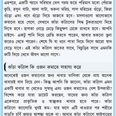
এরপরে, একটি প্যানে সরিষার তেল গরম করে পরিমাণ মতো পেঁয়াজ
কুচি, রসুন বাটা, আদা বাটা, শুকনা মরিচ, লাল মরিচের গুঁড়ো, জিরা
গুঁড়ো এবং ধনে গুঁড়ো দিয়ে ভাজতে হবে। মসলাগুলো ভালোভাবে
কষানো হয়ে গেলে, সেখানে কাঁচা কাঁঠালের সিদ্ধ টুকরাগুলো দিয়ে
দিতে হবে। হালকা নেড়ে চেড়ে কিছুক্ষণ ঢেকে রাখতে হবে। আপনি
চাইলে- একটু পানি দিয়ে গ্রেভি করতে পারেন, আবার শুকনো ভুনা
করেও খেতে পারেন। শেষে ঘি বা ধনে পাতা দিয়ে দিলে আরো স্বাদ
বেড়ে যাবে। এই কাঁচা কাঁঠাল ভাতের সাথে, খিচুড়ির সাথে এমনকি
রুটি দিয়ে খেতে ভীষণ ভালো লাগে।
কাঁচা কাঁঠাল কি ওজন কমাতে সাহায্য করে
অনেকেই ওজন কমানোর জন্য খাবার তালিকা থেকে প্রায় অনেক
খাবারই বাদ দিয়ে দেন। কিন্তু আপনি কি জানেন, কাঁচা কাঁঠাল এমন
একটি খাবার যা খেতেও সুস্বাদু এবং ওজন কমাতেও বেশ উপকারী?
বিশেষ করে যারা ডায়েট করছেন, তাদের জন্য কাঁচা কাঁঠাল
একেবারে প্রাকৃতিক ও স্বাস্থ্যকর খাবার হতে পারে। কাঁচা
কাঁঠালে ক্যালোরি খুবই কম। যার ফলে এটি খাওয়ার পর শরীরে
বাড়তি চর্বি জমার আশঙ্কা থাকে না। আবার কাঁচা কাঁঠালে ফাইবারের