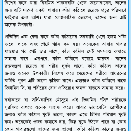
বিশেষ করে যারা নিয়মিত শাকসবজি খেতে ভালোবাসেন, তাদের
জন্য এটি দারুণ একটা খাবার। কাঁচা কাঁঠালে রয়েছে প্রচুর পরিমাণে
ফাইবার এবং আঁশ। যারা কোষ্ঠকাঠিন্য ভোগেন, তাদের জন্য এটি
অনেক উপকারী।
প্রতিদিন এক বেলা করে কাঁচা কাঁঠালের তরকারি খেলে হজম শক্তি
ভালো থাকে এবং পেটে গ্যাস কম হয়। অনেকের আবার খাবার
খাওয়ার পর পেট ভার লাগে, কাঁচা কাঁঠাল সেই সমস্যাও কমাতে
সাহায্য করে। এরপরে, কাঁচা কাঁঠালে রয়েছে আয়রন। যাদের
রক্তস্বল্পতা রয়েছে বা শরীর দুর্বল লাগে, কাঁচা কাঁঠাল তাদের
জন্যও অনেক উপকারী। বিশেষ করে মেয়েদের শরীরে আয়রনের
ঘাটতি পূরণ এটি ভালো ভূমিকা রাখে। এছাড়াও কাঁচা কাঁঠালে থাকে
ভিটামিন সি, যা শরীরের রোগ প্রতিরোধ ক্ষমতা বাড়তে সাহায্য করে।
বর্ষাকালে বা সর্দি-কাশির মৌসুমে এই ভিটামিন "সি" শরীরকে
সুরক্ষিত রাখতে অনেক সাহায্য করে। আবার ডায়াবেটিস রোগীদের
জন্যও কাঁচা কাঁঠাল খুবই ভালো, কারণ এতে চিনির পরিমাণ খুবই
কম। অনেকেই ওজন কমাতে চায়, কিন্তু বুঝে উঠতে পারে না কোন
কোন খাবারগুলো তাদের জন্য ভালো। কাঁচা কাঁঠাল তাদের জন্যও