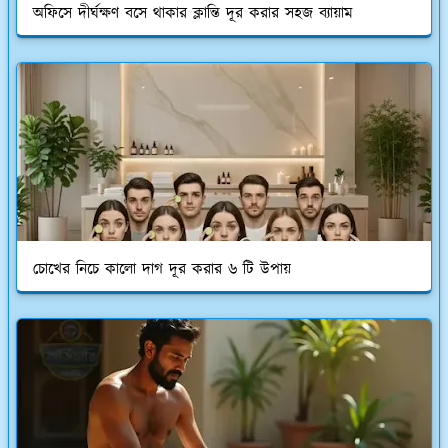
অফিসে দীর্ঘক্ষণ বসে থাকার ক্লান্তি দূর করার সহজ ব্যায়াম
চোখের নিচে কালো দাগ দূর করার ৬ টি উপায়