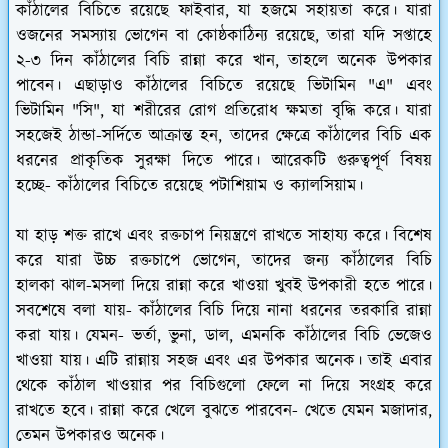
কাঁঠালের বিচিতে রয়েছে ফাইবার, যা হজমে সহায়তা করে। যারা
ওজনের সমস্যায় ভোগেন বা কোষ্ঠকাঠিন্য রয়েছে, তারা যদি সপ্তাহে
২-৩ দিন কাঁঠালের বিচি রান্না করে খান, তাহলে অনেক উপকার
পাবেন। এছাড়াও কাঁঠালের বিচিতে রয়েছে ভিটামিন "এ" এবং
ভিটামিন "সি", যা শরীরের রোগ প্রতিরোধ ক্ষমতা বৃদ্ধি করে। যারা
সহজেই ঠান্ডা-সর্দিতে আক্রান্ত হন, তাদের ক্ষেত্রে কাঁঠালের বিচি এক
ধরনের প্রাকৃতিক সুরক্ষা দিতে পারে। আরেকটি গুরুত্বপূর্ণ বিষয়
হচ্ছে- কাঁঠালের বিচিতে রয়েছে পটাশিয়াম ও ক্যালসিয়াম।
যা হাড় শক্ত রাখে এবং রক্তচাপ নিয়ন্ত্রণে রাখতে সাহায্য করে। বিশেষ
করে যারা উচ্চ রক্তচাপে ভোগেন, তাদের জন্য কাঁঠালের বিচি
হালকা ঝাল-মসলা দিয়ে রান্না করে খাওয়া খুবই উপকারী হতে পারে।
সবশেষে বলা যায়- কাঁঠালের বিচি দিয়ে নানা ধরনের তরকারি রান্না
করা যায়। যেমন- ভর্তা, ভুনা, ডাল, এমনকি কাঁঠালের বিচি ভেজেও
খাওয়া যায়। এটি রান্নায় সহজ এবং এর উপকার অনেক। তাই এবার
থেকে কাঁঠাল খাওয়ার পর বিচিগুলো ফেলে না দিয়ে সংগ্রহ করে
রাখতে হবে। রান্না করে খেলে বুঝতে পারবেন- খেতে যেমন মজাদার,
তেমন উপকারও অনেক।