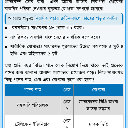
প্রতিবেদন তৈরি করা। এখন আমরা জাতীয় নিরাপত্তা গোয়েন্দা
চাকরির পরিক্ষা দেওয়ার নূন্যতম যোগ্যতা সম্পর্কে জানবো।
আরোও পড়ুনঃ
নিয়মিত পড়ার রুটিন-ভালো ছাত্রের পড়ার রুটিন
বয়সসীমাঃ সাধারণত ১৮ থেকে ৩০ বছর।
নাগরিকত্বঃ অবশ্যই বাংলাদেশের নাগরিক হতে হবে।
শারীরিক যোগ্যতাঃ সাধারণত পুরুষদের উচ্চতা কমপক্ষে ৫ ফুট ৪
ইঞ্চি এবং মহিলাদের ৫ ফুট।
NSI প্রতি বছর বিভিন্ন পদে লোক নিয়োগ দিয়ে থাকে তাই প্রত্যেক
পদের জন্য আলাদা আলাদা যোগ্যতার প্রয়োজন পড়ে। নিচে সাধারণত
কিছু পদের নাম, গ্রেড এবং যোগ্যতা তুলে ধরা হলোঃ
পদের নাম
গ্রেড
যোগ্যতা
গ্রেড
স্নাতকোত্তর ডিগ্রি অথবা
সহকারি পরিচালক
৯
স্নাতক সমমান
গ্রেড
টেলিফোন ইঞ্জিনিয়ার
স্নাতক ডিগ্রি