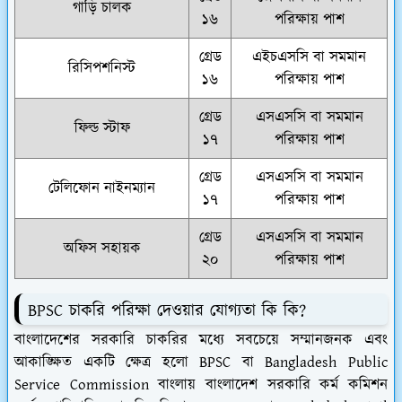
গাড়ি চালক
১৬
পরিক্ষায় পাশ
গ্রেড
এইচএসসি বা সমমান
রিসিপশনিস্ট
১৬
পরিক্ষায় পাশ
গ্রেড
এসএসসি বা সমমান
ফিল্ড স্টাফ
১৭
পরিক্ষায় পাশ
গ্রেড
এসএসসি বা সমমান
টেলিফোন নাইনম্যান
১৭
পরিক্ষায় পাশ
গ্রেড
এসএসসি বা সমমান
অফিস সহায়ক
২০
পরিক্ষায় পাশ
BPSC চাকরি পরিক্ষা দেওয়ার যোগ্যতা কি কি?
বাংলাদেশের সরকারি চাকরির মধ্যে সবচেয়ে সম্মানজনক এবং
আকাঙ্ক্ষিত একটি ক্ষেত্র হলো BPSC বা Bangladesh Public
Service Commission বাংলায় বাংলাদেশ সরকারি কর্ম কমিশন