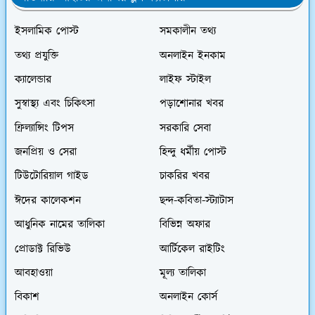
ইসলামিক পোস্ট
সমকালীন তথ্য
তথ্য প্রযুক্তি
অনলাইন ইনকাম
ক্যালেন্ডার
লাইফ স্টাইল
সুস্বাস্থ্য এবং চিকিৎসা
পড়াশোনার খবর
ফ্রিল্যান্সিং টিপস
সরকারি সেবা
জনপ্রিয় ও সেরা
হিন্দু ধর্মীয় পোস্ট
টিউটোরিয়াল গাইড
চাকরির খবর
ঈদের কালেকশন
ছন্দ-কবিতা-স্ট্যাটাস
আধুনিক নামের তালিকা
বিভিন্ন অফার
প্রোডাক্ট রিভিউ
আর্টিকেল রাইটিং
আবহাওয়া
মূল্য তালিকা
বিকাশ
অনলাইন কোর্স