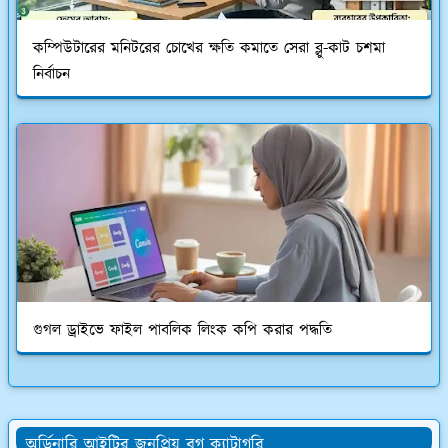
কম্পিউটারের মনিটরের চোখের ক্ষতি কমাতে সেরা ব্লু-কাট চশমা
নির্বাচন
গুগল ড্রাইভে ফাইল পাবলিক লিংক কপি করার পদ্ধতি
অর্ডিনারি আইটির জনপ্রিয় ব্লগ ক্যাটাগরি