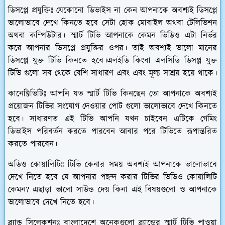
ডিসপ্লে প্রযুক্তিঃ
যেকোনো ডিভাইস না কেন আপনাকে অবশ্যই ডিসপ্লে
ভালোভাবে দেখে কিনতে হবে সেটা হোক মোবাইল অথবা টেলিভিশন
অথবা কম্পিউটার। স্মার্ট টিভি আপনাকে কেমন ভিডিও এটা নির্ভর
করে আপনার ডিসপ্লে প্রযুক্তির ওপর। তাই অবশ্যই ভালো মানের
ডিসপ্লে যুক্ত টিভি কিনতে হবে।এলইডি কিংবা এলসিডি ডিসপ্ল যুক্ত
টিভি গুলো সব থেকে বেশি সাধারণ এবং এবং মূল্য সাশ্রয় হয়ে থাকে।
কানেক্টিভিটিঃ
আপনি যত স্মার্ট টিভি কিনছেন তো আপনাকে অবশ্যই
প্রয়োজন টিভির সংযোগ দেওয়ার পোট গুলো ভালোভাবে দেখে কিনতে
হবে। সাধারণত এই টিভি আপনি যখন চাইবেন এটিকে গেমিং
ডিভাইস পরিবর্তন করতে পারবেন আবার পরে টিভিতে রূপান্তরিত
করতে পারবেন।
অডিও কোয়ালিটিঃ
টিভি কেনার সময় অবশ্যই আপনাকে ভালোভাবে
দেখে নিতে হবে যে আপনার পছন্দ করার টিভির ভিডিও কোয়ালিটি
কেমন? এছাড়া ভালো সাউন্ড দেয় কিনা এই বিষয়গুলো ও আপনাকে
ভালোভাবে দেখে নিতে হবে।
ব্র্যান্ড সিলেকশনঃ
বাংলাদেশে অনেকগুলো ব্র্যান্ডের স্মার্ট টিভি পাওয়া