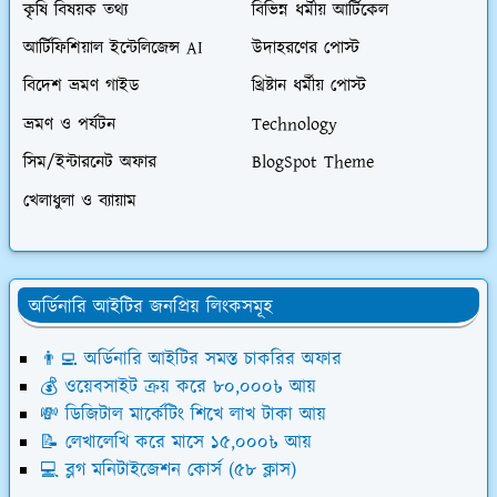
কৃষি বিষয়ক তথ্য
বিভিন্ন ধর্মীয় আর্টিকেল
আর্টিফিশিয়াল ইন্টেলিজেন্স AI
উদাহরণের পোস্ট
বিদেশ ভ্রমণ গাইড
খ্রিষ্টান ধর্মীয় পোস্ট
ভ্রমণ ও পর্যটন
Technology
সিম/ইন্টারনেট অফার
BlogSpot Theme
খেলাধুলা ও ব্যায়াম
অর্ডিনারি আইটির জনপ্রিয় লিংকসমূহ
👨‍💻 অর্ডিনারি আইটির সমস্ত চাকরির অফার
💰 ওয়েবসাইট ক্রয় করে ৮০,০০০৳ আয়
💸 ডিজিটাল মার্কেটিং শিখে লাখ টাকা আয়
📝 লেখালেখি করে মাসে ১৫,০০০৳ আয়
💻 ব্লগ মনিটাইজেশন কোর্স (৫৮ ক্লাস)