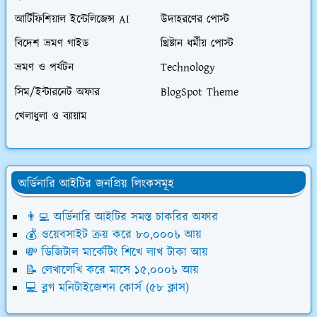
আর্টিফিশিয়াল ইন্টেলিজেন্স AI
উদাহরণের পোস্ট
বিদেশ ভ্রমণ গাইড
খ্রিষ্টান ধর্মীয় পোস্ট
ভ্রমণ ও পর্যটন
Technology
সিম/ইন্টারনেট অফার
BlogSpot Theme
খেলাধুলা ও ব্যায়াম
অর্ডিনারি আইটির জনপ্রিয় লিংকসমূহ
👨‍💻 অর্ডিনারি আইটির সমস্ত চাকরির অফার
💰 ওয়েবসাইট ক্রয় করে ৮০,০০০৳ আয়
💸 ডিজিটাল মার্কেটিং শিখে লাখ টাকা আয়
📝 লেখালেখি করে মাসে ১৫,০০০৳ আয়
💻 ব্লগ মনিটাইজেশন কোর্স (৫৮ ক্লাস)