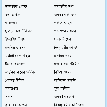
ইসলামিক পোস্ট
সমকালীন তথ্য
তথ্য প্রযুক্তি
অনলাইন ইনকাম
ক্যালেন্ডার
লাইফ স্টাইল
সুস্বাস্থ্য এবং চিকিৎসা
পড়াশোনার খবর
ফ্রিল্যান্সিং টিপস
সরকারি সেবা
জনপ্রিয় ও সেরা
হিন্দু ধর্মীয় পোস্ট
টিউটোরিয়াল গাইড
চাকরির খবর
ঈদের কালেকশন
ছন্দ-কবিতা-স্ট্যাটাস
আধুনিক নামের তালিকা
বিভিন্ন অফার
প্রোডাক্ট রিভিউ
আর্টিকেল রাইটিং
আবহাওয়া
মূল্য তালিকা
বিকাশ
অনলাইন কোর্স
কৃষি বিষয়ক তথ্য
বিভিন্ন ধর্মীয় আর্টিকেল