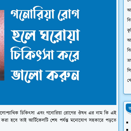
প্
আ
ব
কৃ
আর
ব
ভ্
স
খে
অ
 এলোপ্যাথিক চিকিৎসা এবং গনোরিয়া রোগের ঔষধ এর নাম কি এই
করা হবে তাই আর্টিকেলটি শেষ পর্যন্ত মনোযোগ সহকারে পড়তে