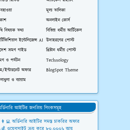
রোডাক্ট রিভিউ
আর্টিকেল রাইটিং
বহাওয়া
মূল্য তালিকা
িকাশ
অনলাইন কোর্স
ষি বিষয়ক তথ্য
বিভিন্ন ধর্মীয় আর্টিকেল
্টিফিশিয়াল ইন্টেলিজেন্স AI
উদাহরণের পোস্ট
িদেশ ভ্রমণ গাইড
খ্রিষ্টান ধর্মীয় পোস্ট
রমণ ও পর্যটন
Technology
িম/ইন্টারনেট অফার
BlogSpot Theme
লাধুলা ও ব্যায়াম
র্ডিনারি আইটির জনপ্রিয় লিংকসমূহ
👨‍💻 অর্ডিনারি আইটির সমস্ত চাকরির অফার
💰 ওয়েবসাইট ক্রয় করে ৮০,০০০৳ আয়