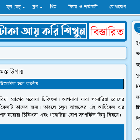
মূল মেনু
ব্লগ
থিম
নিয়ম ও শর্তাবলী
যোগাযোগ
অ
ই
তথ
ক্
স্ত উপায়
সু
িউমোনিয়া হলে করণীয়
ফ্
জন
য়া রোগের ঘরোয়া চিকিৎসা। আপনারা যারা গনোরিয়া রোগের
্টিকেলটি তাদের জন্য। তাহলে চলুন আজকের এই আর্টিকেল এর
ট
গের ঘরোয়া চিকিৎসা এবং গনোরিয়া রোগ সম্পর্কিত কিছু বিষয়ে।
ঈ
আ