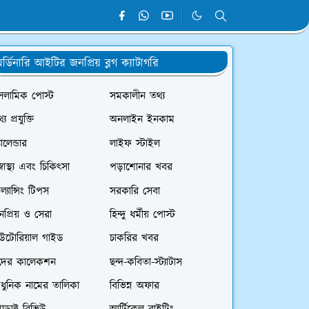
র্ডিনারি আইটির জনপ্রিয় ব্লগ ক্যাটাগরি
সলামিক পোস্ট
সমকালীন তথ্য
্য প্রযুক্তি
অনলাইন ইনকাম
যালেন্ডার
লাইফ স্টাইল
স্বাস্থ্য এবং চিকিৎসা
পড়াশোনার খবর
রিল্যান্সিং টিপস
সরকারি সেবা
প্রিয় ও সেরা
হিন্দু ধর্মীয় পোস্ট
িউটোরিয়াল গাইড
চাকরির খবর
দের কালেকশন
ছন্দ-কবিতা-স্ট্যাটাস
ধুনিক নামের তালিকা
বিভিন্ন অফার