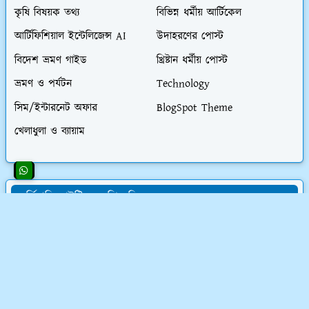
কৃষি বিষয়ক তথ্য
বিভিন্ন ধর্মীয় আর্টিকেল
আর্টিফিশিয়াল ইন্টেলিজেন্স AI
উদাহরণের পোস্ট
বিদেশ ভ্রমণ গাইড
খ্রিষ্টান ধর্মীয় পোস্ট
ভ্রমণ ও পর্যটন
Technology
সিম/ইন্টারনেট অফার
BlogSpot Theme
খেলাধুলা ও ব্যায়াম
অর্ডিনারি আইটির জনপ্রিয় লিংকসমূহ
👨‍💻 অর্ডিনারি আইটির সমস্ত চাকরির অফার
💰 ওয়েবসাইট ক্রয় করে ৮০,০০০৳ আয়
💸 ডিজিটাল মার্কেটিং শিখে লাখ টাকা আয়
📝 লেখালেখি করে মাসে ১৫,০০০৳ আয়
💻 ব্লগ মনিটাইজেশন কোর্স (৫৮ ক্লাস)