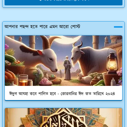
আপনার পছন্দ হতে পারে এমন আরো পোস্ট
ঈদুল আযহা কবে পালিত হবে - কোরবানির ঈদ কত তারিখে ২০২৪