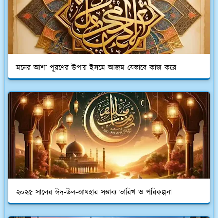
মনের আশা পূরণের উপায় ইসমে আজম যেভাবে কাজ করে
২০২৫ সালের ঈদ-উল-আযহার সম্ভাব্য তারিখ ও পরিকল্পনা