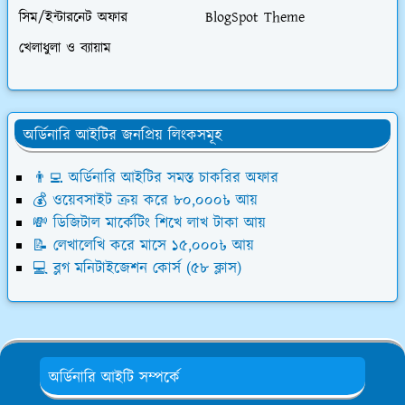
সিম/ইন্টারনেট অফার
BlogSpot Theme
খেলাধুলা ও ব্যায়াম
অর্ডিনারি আইটির জনপ্রিয় লিংকসমূহ
👨‍💻 অর্ডিনারি আইটির সমস্ত চাকরির অফার
💰 ওয়েবসাইট ক্রয় করে ৮০,০০০৳ আয়
💸 ডিজিটাল মার্কেটিং শিখে লাখ টাকা আয়
📝 লেখালেখি করে মাসে ১৫,০০০৳ আয়
💻 ব্লগ মনিটাইজেশন কোর্স (৫৮ ক্লাস)
অর্ডিনারি আইটি সম্পর্কে