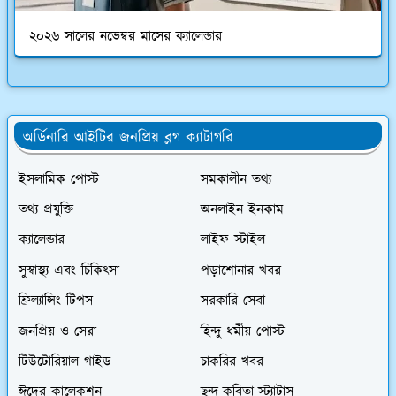
২০২৬ সালের নভেম্বর মাসের ক্যালেন্ডার
অর্ডিনারি আইটির জনপ্রিয় ব্লগ ক্যাটাগরি
ইসলামিক পোস্ট
সমকালীন তথ্য
তথ্য প্রযুক্তি
অনলাইন ইনকাম
ক্যালেন্ডার
লাইফ স্টাইল
সুস্বাস্থ্য এবং চিকিৎসা
পড়াশোনার খবর
ফ্রিল্যান্সিং টিপস
সরকারি সেবা
জনপ্রিয় ও সেরা
হিন্দু ধর্মীয় পোস্ট
টিউটোরিয়াল গাইড
চাকরির খবর
ঈদের কালেকশন
ছন্দ-কবিতা-স্ট্যাটাস