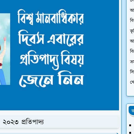
প্
আ
ব
কৃ
আর
ব
ভ্
স
খে
অ
স ২০২৩ প্রতিপাদ্য