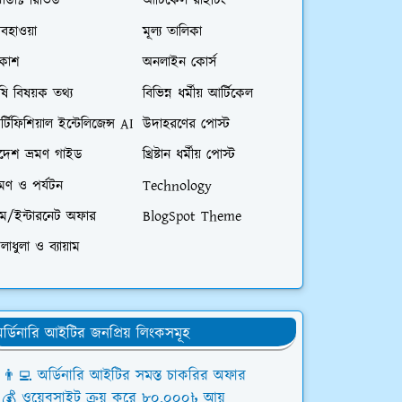
রোডাক্ট রিভিউ
আর্টিকেল রাইটিং
বহাওয়া
মূল্য তালিকা
িকাশ
অনলাইন কোর্স
ষি বিষয়ক তথ্য
বিভিন্ন ধর্মীয় আর্টিকেল
্টিফিশিয়াল ইন্টেলিজেন্স AI
উদাহরণের পোস্ট
িদেশ ভ্রমণ গাইড
খ্রিষ্টান ধর্মীয় পোস্ট
রমণ ও পর্যটন
Technology
িম/ইন্টারনেট অফার
BlogSpot Theme
লাধুলা ও ব্যায়াম
র্ডিনারি আইটির জনপ্রিয় লিংকসমূহ
👨‍💻 অর্ডিনারি আইটির সমস্ত চাকরির অফার
💰 ওয়েবসাইট ক্রয় করে ৮০,০০০৳ আয়