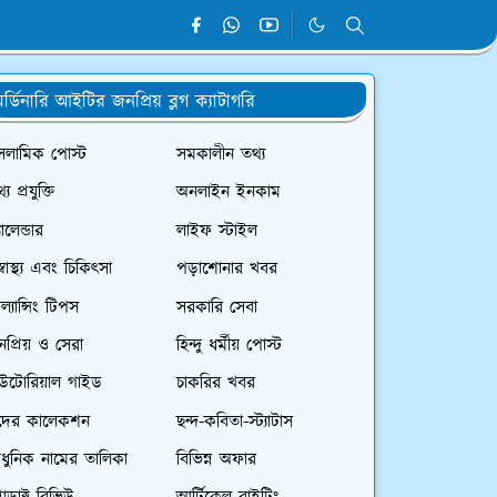
র্ডিনারি আইটির জনপ্রিয় ব্লগ ক্যাটাগরি
সলামিক পোস্ট
সমকালীন তথ্য
্য প্রযুক্তি
অনলাইন ইনকাম
যালেন্ডার
লাইফ স্টাইল
স্বাস্থ্য এবং চিকিৎসা
পড়াশোনার খবর
রিল্যান্সিং টিপস
সরকারি সেবা
প্রিয় ও সেরা
হিন্দু ধর্মীয় পোস্ট
িউটোরিয়াল গাইড
চাকরির খবর
দের কালেকশন
ছন্দ-কবিতা-স্ট্যাটাস
ধুনিক নামের তালিকা
বিভিন্ন অফার