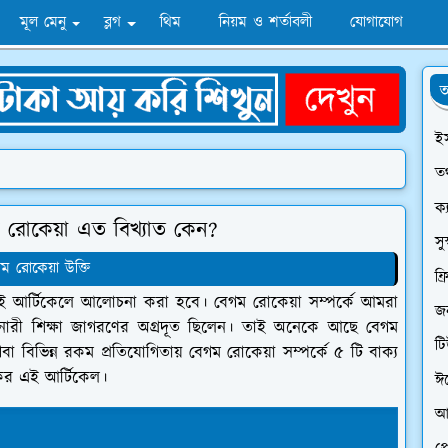
মূল মেনু
ব্লগ
থিম
নিয়ম ও শর্তাবলী
যোগাযোগ
অ
ই
তথ
ক্
গম রোকেয়া এত বিখ্যাত কেন?
সু
ম রোকেয়া উক্তি
ফ্
এই আর্টিকেলে আলোচনা করা হবে। বেগম রোকেয়া সম্পর্কে আমরা
জন
ারী শিক্ষা জাগরণের অগ্রদূত ছিলেন। তাই অনেকে আছে বেগম
ট
বা বিভিন্ন রকম প্রতিযোগিতায় বেগম রোকেয়া সম্পর্কে ৫ টি বাক্য
ের এই আর্টিকেল।
ঈ
আ