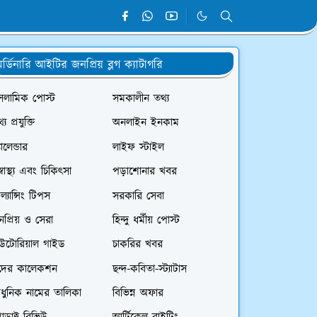
র্ডিনারি আইটির জনপ্রিয় ব্লগ ক্যাটাগরি
সলামিক পোস্ট
সমকালীন তথ্য
্য প্রযুক্তি
অনলাইন ইনকাম
যালেন্ডার
লাইফ স্টাইল
স্বাস্থ্য এবং চিকিৎসা
পড়াশোনার খবর
রিল্যান্সিং টিপস
সরকারি সেবা
প্রিয় ও সেরা
হিন্দু ধর্মীয় পোস্ট
িউটোরিয়াল গাইড
চাকরির খবর
দের কালেকশন
ছন্দ-কবিতা-স্ট্যাটাস
ধুনিক নামের তালিকা
বিভিন্ন অফার