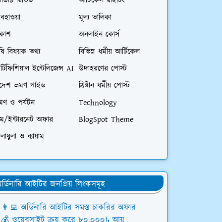
রোডাক্ট রিভিউ
আর্টিকেল রাইটিং
বহাওয়া
মূল্য তালিকা
িকাশ
অনলাইন কোর্স
ষি বিষয়ক তথ্য
বিভিন্ন ধর্মীয় আর্টিকেল
্টিফিশিয়াল ইন্টেলিজেন্স AI
উদাহরণের পোস্ট
িদেশ ভ্রমণ গাইড
খ্রিষ্টান ধর্মীয় পোস্ট
রমণ ও পর্যটন
Technology
িম/ইন্টারনেট অফার
BlogSpot Theme
লাধুলা ও ব্যায়াম
র্ডিনারি আইটির জনপ্রিয় লিংকসমূহ
👨‍💻 অর্ডিনারি আইটির সমস্ত চাকরির অফার
💰 ওয়েবসাইট ক্রয় করে ৮০,০০০৳ আয়