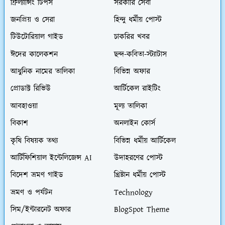
ফ্রিল্যান্সিং টিপস
সরকারি সেবা
জনপ্রিয় ও সেরা
হিন্দু ধর্মীয় পোস্ট
টিউটোরিয়াল গাইড
চাকরির খবর
ঈদের কালেকশন
ছন্দ-কবিতা-স্ট্যাটাস
আধুনিক নামের তালিকা
বিভিন্ন অফার
প্রোডাক্ট রিভিউ
আর্টিকেল রাইটিং
আবহাওয়া
মূল্য তালিকা
বিকাশ
অনলাইন কোর্স
কৃষি বিষয়ক তথ্য
বিভিন্ন ধর্মীয় আর্টিকেল
আর্টিফিশিয়াল ইন্টেলিজেন্স AI
উদাহরণের পোস্ট
বিদেশ ভ্রমণ গাইড
খ্রিষ্টান ধর্মীয় পোস্ট
ভ্রমণ ও পর্যটন
Technology
সিম/ইন্টারনেট অফার
BlogSpot Theme