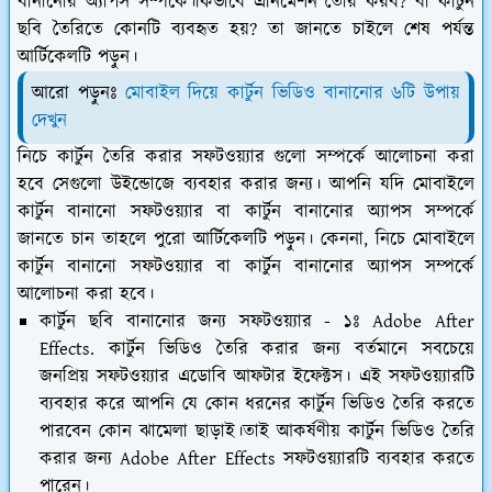
বানানোর অ্যাপস সম্পর্কে।কিভাবে এনিমেশন তৈরি করব? বা কার্টুন
ছবি তৈরিতে কোনটি ব্যবহৃত হয়? তা জানতে চাইলে শেষ পর্যন্ত
আর্টিকেলটি পড়ুন।
আরো পড়ুনঃ
মোবাইল দিয়ে কার্টুন ভিডিও বানানোর ৬টি উপায়
দেখুন
নিচে কার্টুন তৈরি করার সফটওয়্যার গুলো সম্পর্কে আলোচনা করা
হবে সেগুলো উইন্ডোজে ব্যবহার করার জন্য। আপনি যদি মোবাইলে
কার্টুন বানানো সফটওয়্যার বা কার্টুন বানানোর অ্যাপস সম্পর্কে
জানতে চান তাহলে পুরো আর্টিকেলটি পড়ুন। কেননা, নিচে মোবাইলে
কার্টুন বানানো সফটওয়্যার বা কার্টুন বানানোর অ্যাপস সম্পর্কে
আলোচনা করা হবে।
কার্টুন ছবি বানানোর জন্য সফটওয়্যার - ১ঃ Adobe After
Effects.
কার্টুন ভিডিও তৈরি করার জন্য বর্তমানে সবচেয়ে
জনপ্রিয় সফটওয়্যার এডোবি আফটার ইফেক্টস। এই সফটওয়্যারটি
ব্যবহার করে আপনি যে কোন ধরনের কার্টুন ভিডিও তৈরি করতে
পারবেন কোন ঝামেলা ছাড়াই।তাই আকর্ষণীয় কার্টুন ভিডিও তৈরি
করার জন্য Adobe After Effects সফটওয়্যারটি ব্যবহার করতে
পারেন।