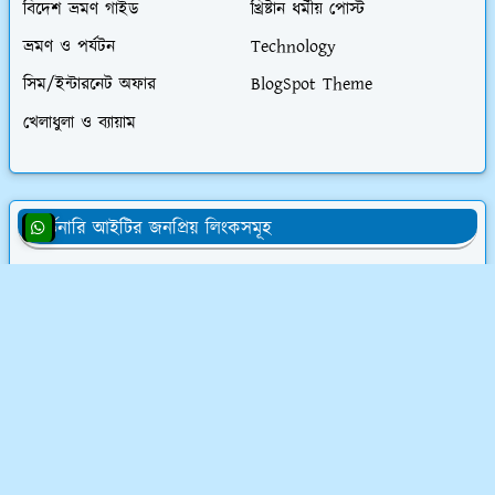
বিদেশ ভ্রমণ গাইড
খ্রিষ্টান ধর্মীয় পোস্ট
ভ্রমণ ও পর্যটন
Technology
সিম/ইন্টারনেট অফার
BlogSpot Theme
খেলাধুলা ও ব্যায়াম
অর্ডিনারি আইটির জনপ্রিয় লিংকসমূহ
👨‍💻 অর্ডিনারি আইটির সমস্ত চাকরির অফার
💰 ওয়েবসাইট ক্রয় করে ৮০,০০০৳ আয়
💸 ডিজিটাল মার্কেটিং শিখে লাখ টাকা আয়
📝 লেখালেখি করে মাসে ১৫,০০০৳ আয়
💻 ব্লগ মনিটাইজেশন কোর্স (৫৮ ক্লাস)