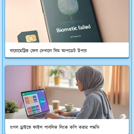
বায়োমেট্রিক ফেল দেখালে সিম আপডেট উপায়
গুগল ড্রাইভে ফাইল পাবলিক লিংক কপি করার পদ্ধতি