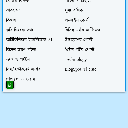
প্রোডাক্ট রিভিউ
আর্টিকেল রাইটিং
আবহাওয়া
মূল্য তালিকা
বিকাশ
অনলাইন কোর্স
কৃষি বিষয়ক তথ্য
বিভিন্ন ধর্মীয় আর্টিকেল
আর্টিফিশিয়াল ইন্টেলিজেন্স AI
উদাহরণের পোস্ট
বিদেশ ভ্রমণ গাইড
খ্রিষ্টান ধর্মীয় পোস্ট
ভ্রমণ ও পর্যটন
Technology
সিম/ইন্টারনেট অফার
BlogSpot Theme
খেলাধুলা ও ব্যায়াম
অর্ডিনারি আইটির জনপ্রিয় লিংকসমূহ
👨‍💻 অর্ডিনারি আইটির সমস্ত চাকরির অফার
💰 ওয়েবসাইট ক্রয় করে ৮০,০০০৳ আয়