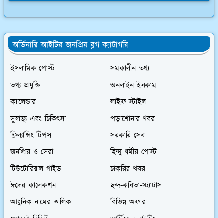
অর্ডিনারি আইটির জনপ্রিয় ব্লগ ক্যাটাগরি
ইসলামিক পোস্ট
সমকালীন তথ্য
তথ্য প্রযুক্তি
অনলাইন ইনকাম
ক্যালেন্ডার
লাইফ স্টাইল
সুস্বাস্থ্য এবং চিকিৎসা
পড়াশোনার খবর
ফ্রিল্যান্সিং টিপস
সরকারি সেবা
জনপ্রিয় ও সেরা
হিন্দু ধর্মীয় পোস্ট
টিউটোরিয়াল গাইড
চাকরির খবর
ঈদের কালেকশন
ছন্দ-কবিতা-স্ট্যাটাস
আধুনিক নামের তালিকা
বিভিন্ন অফার