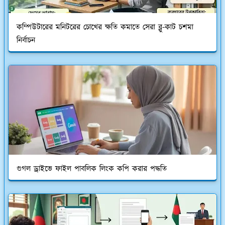
কম্পিউটারের মনিটরের চোখের ক্ষতি কমাতে সেরা ব্লু-কাট চশমা
নির্বাচন
গুগল ড্রাইভে ফাইল পাবলিক লিংক কপি করার পদ্ধতি