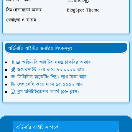
ভ্রমণ ও পর্যটন
Technology
সিম/ইন্টারনেট অফার
BlogSpot Theme
খেলাধুলা ও ব্যায়াম
অর্ডিনারি আইটির জনপ্রিয় লিংকসমূহ
👨‍💻 অর্ডিনারি আইটির সমস্ত চাকরির অফার
💰 ওয়েবসাইট ক্রয় করে ৮০,০০০৳ আয়
💸 ডিজিটাল মার্কেটিং শিখে লাখ টাকা আয়
📝 লেখালেখি করে মাসে ১৫,০০০৳ আয়
💻 ব্লগ মনিটাইজেশন কোর্স (৫৮ ক্লাস)
অর্ডিনারি আইটি সম্পর্কে