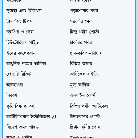
ক্যালেন্ডার
লাইফ স্টাইল
সুস্বাস্থ্য এবং চিকিৎসা
পড়াশোনার খবর
ফ্রিল্যান্সিং টিপস
সরকারি সেবা
জনপ্রিয় ও সেরা
হিন্দু ধর্মীয় পোস্ট
টিউটোরিয়াল গাইড
চাকরির খবর
ঈদের কালেকশন
ছন্দ-কবিতা-স্ট্যাটাস
আধুনিক নামের তালিকা
বিভিন্ন অফার
প্রোডাক্ট রিভিউ
আর্টিকেল রাইটিং
আবহাওয়া
মূল্য তালিকা
বিকাশ
অনলাইন কোর্স
কৃষি বিষয়ক তথ্য
বিভিন্ন ধর্মীয় আর্টিকেল
আর্টিফিশিয়াল ইন্টেলিজেন্স AI
উদাহরণের পোস্ট
বিদেশ ভ্রমণ গাইড
খ্রিষ্টান ধর্মীয় পোস্ট