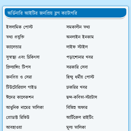
অর্ডিনারি আইটির জনপ্রিয় ব্লগ ক্যাটাগরি
ইসলামিক পোস্ট
সমকালীন তথ্য
তথ্য প্রযুক্তি
অনলাইন ইনকাম
ক্যালেন্ডার
লাইফ স্টাইল
সুস্বাস্থ্য এবং চিকিৎসা
পড়াশোনার খবর
ফ্রিল্যান্সিং টিপস
সরকারি সেবা
জনপ্রিয় ও সেরা
হিন্দু ধর্মীয় পোস্ট
টিউটোরিয়াল গাইড
চাকরির খবর
ঈদের কালেকশন
ছন্দ-কবিতা-স্ট্যাটাস
আধুনিক নামের তালিকা
বিভিন্ন অফার
প্রোডাক্ট রিভিউ
আর্টিকেল রাইটিং
আবহাওয়া
মূল্য তালিকা