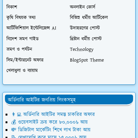
বিকাশ
অনলাইন কোর্স
কৃষি বিষয়ক তথ্য
বিভিন্ন ধর্মীয় আর্টিকেল
আর্টিফিশিয়াল ইন্টেলিজেন্স AI
উদাহরণের পোস্ট
বিদেশ ভ্রমণ গাইড
খ্রিষ্টান ধর্মীয় পোস্ট
ভ্রমণ ও পর্যটন
Technology
সিম/ইন্টারনেট অফার
BlogSpot Theme
খেলাধুলা ও ব্যায়াম
অর্ডিনারি আইটির জনপ্রিয় লিংকসমূহ
👨‍💻 অর্ডিনারি আইটির সমস্ত চাকরির অফার
💰 ওয়েবসাইট ক্রয় করে ৮০,০০০৳ আয়
💸 ডিজিটাল মার্কেটিং শিখে লাখ টাকা আয়
📝 লেখালেখি করে মাসে ১৫,০০০৳ আয়