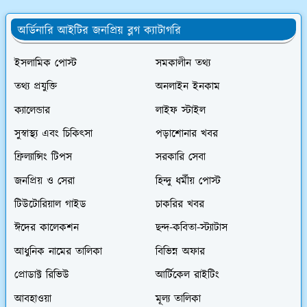
অর্ডিনারি আইটির জনপ্রিয় ব্লগ ক্যাটাগরি
ইসলামিক পোস্ট
সমকালীন তথ্য
তথ্য প্রযুক্তি
অনলাইন ইনকাম
ক্যালেন্ডার
লাইফ স্টাইল
সুস্বাস্থ্য এবং চিকিৎসা
পড়াশোনার খবর
ফ্রিল্যান্সিং টিপস
সরকারি সেবা
জনপ্রিয় ও সেরা
হিন্দু ধর্মীয় পোস্ট
টিউটোরিয়াল গাইড
চাকরির খবর
ঈদের কালেকশন
ছন্দ-কবিতা-স্ট্যাটাস
আধুনিক নামের তালিকা
বিভিন্ন অফার
প্রোডাক্ট রিভিউ
আর্টিকেল রাইটিং
আবহাওয়া
মূল্য তালিকা