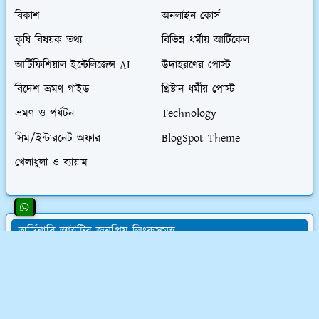
বিকাশ
অনলাইন কোর্স
কৃষি বিষয়ক তথ্য
বিভিন্ন ধর্মীয় আর্টিকেল
আর্টিফিশিয়াল ইন্টেলিজেন্স AI
উদাহরণের পোস্ট
বিদেশ ভ্রমণ গাইড
খ্রিষ্টান ধর্মীয় পোস্ট
ভ্রমণ ও পর্যটন
Technology
সিম/ইন্টারনেট অফার
BlogSpot Theme
খেলাধুলা ও ব্যায়াম
অর্ডিনারি আইটির জনপ্রিয় লিংকসমূহ
👨‍💻 অর্ডিনারি আইটির সমস্ত চাকরির অফার
💰 ওয়েবসাইট ক্রয় করে ৮০,০০০৳ আয়
💸 ডিজিটাল মার্কেটিং শিখে লাখ টাকা আয়
📝 লেখালেখি করে মাসে ১৫,০০০৳ আয়