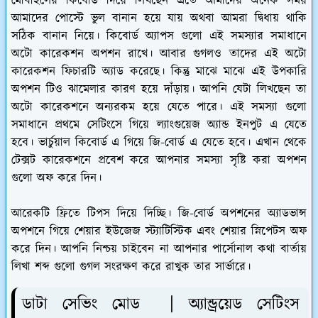
মোবাইলের কিবোর্ড দিয়ে লিখছেন এতে আমাদের অনেক সময়
আমাদের পোস্টে ভুল বানান হয়ে যায় অথবা আমরা দ্বিধায় থাকি
সঠিক বানান নিয়ে। কিবোর্ড অ্যাপস গুলো এই সমস্যার সমাধানে
অটো কারেকশন অপশন রাখে। আবার গুগলও তাদের এই অটো
কারেকশন ফিচারটি অ্যাড করেছে। কিন্তু মাঝে মাঝে এই উপকারি
অপশন টিও ঝামেলার কারণ হয়ে দাঁড়ায়। আপনি যেটা লিখছেন তা
অটো কারেকশনে অন্যরকম হয়ে যেতে পারে। এই সমস্যা গুলো
সমাধানে প্রথমে সেটিংসে গিয়ে ল্যাংগুয়েজ অ্যান্ড ইনপুট এ যেতে
হবে। ভার্চুয়াল কিবোর্ড এ গিয়ে জি-বোর্ড এ যেতে হবে। এখান থেকে
টেক্সট কারেকশনে প্রবেশ করে আপনার সমস্যা সৃষ্টি করা অপশন
গুলো অফ করে দিন।
আরেকটি ফ্রিতে টিপস দিয়ে দিচ্ছি। জি-বোর্ড অপশনের অ্যাডভান্স
অপশনে গিয়ে শেয়ার ইউজেজ স্ট্যাটিস্টিক এবং শেয়ার স্নিপেটস অফ
করে দিন। আপনি নিশ্চয় চাইবেন না আপনার পার্সোনাল কথা বার্তায়
লিখা শব্দ গুলো গুগল সংরক্ষণ করে রাখুক তার সার্ভারে।
ডাটা সেভিং মোড | অ্যান্ড্রয়েড সেটিংস