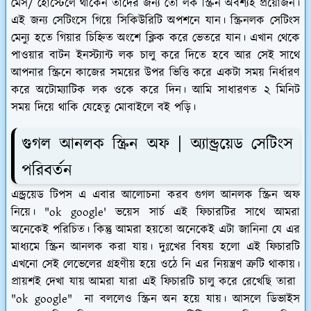
মেস/ হোস্টেলে থাকেন তাদের জন্য তো লক স্ক্রিন অবশ্যই প্রয়োজন।
এই জন্য সেটিংসে গিয়ে সিকিউরিটি অপশনে যান। স্ক্রিনলক সেটিংস
মেন্যু হতে গিয়ার চিহ্নিত অংশে ক্লিক করে ভেতরে যান। এখান থেকে
পাওয়ার বাটন ইনস্ট্যান্ট লক চালু করে দিতে হবে আর সেই সাথে
আপনার স্ক্রিনে কাজের সময়ের উপর ভিত্তি করে একটা সময় নির্ধারণ
করে অটোম্যাটিক লক ওকে করে দিন। আমি সাধারণত ২ মিনিট
সময় দিয়ে থাকি যেহেতু মোবাইলে বই পড়ি।
গুগল আনলক স্ক্রিন অফ | অ্যান্ড্রয়েড সেটিংস
পরিবর্তন
এন্ড্রয়েড টিপস এ এবার আলোচনা করব গুগল আনলক স্ক্রিন অফ
নিয়ে। "ok google' ভয়েস সার্চ এই ফিচারটির সাথে আমরা
অনেকেই পরিচিত। কিন্তু আমরা হয়তো অনেকেই এটা জানিনা যে এর
মাধ্যমে স্ক্রিন আনলক করা যায়। দুঃখের বিষয় হলো এই ফিচারটি
এখনো সেই লেভেলের গ্রহণীয় হয়ে ওঠে নি এর নিয়ন্ত্রণ ত্রুটি থাকায়।
প্রায়শই দেখা যায় আমরা যারা এই ফিচারটি চালু করে রেখেছি তারা
"ok google" না বললেও স্ক্রিন অন হয়ে যায়। আসলে ডিভাইস