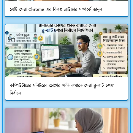
১২টি সেরা Chrome এর বিকল্প ব্রাউজার সম্পর্কে জানুন
কম্পিউটারের মনিটরের চোখের ক্ষতি কমাতে সেরা ব্লু-কাট চশমা
নির্বাচন