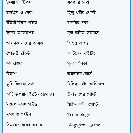
ফ্রিল্যান্সিং টিপস
সরকারি সেবা
জনপ্রিয় ও সেরা
হিন্দু ধর্মীয় পোস্ট
টিউটোরিয়াল গাইড
চাকরির খবর
ঈদের কালেকশন
ছন্দ-কবিতা-স্ট্যাটাস
আধুনিক নামের তালিকা
বিভিন্ন অফার
প্রোডাক্ট রিভিউ
আর্টিকেল রাইটিং
আবহাওয়া
মূল্য তালিকা
বিকাশ
অনলাইন কোর্স
কৃষি বিষয়ক তথ্য
বিভিন্ন ধর্মীয় আর্টিকেল
আর্টিফিশিয়াল ইন্টেলিজেন্স AI
উদাহরণের পোস্ট
বিদেশ ভ্রমণ গাইড
খ্রিষ্টান ধর্মীয় পোস্ট
ভ্রমণ ও পর্যটন
Technology
সিম/ইন্টারনেট অফার
BlogSpot Theme