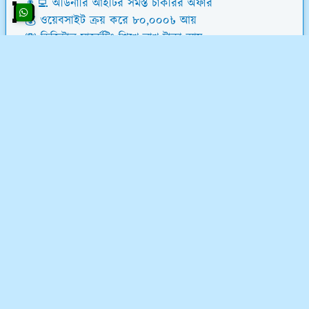
👨‍💻 অর্ডিনারি আইটির সমস্ত চাকরির অফার
💰 ওয়েবসাইট ক্রয় করে ৮০,০০০৳ আয়
💸 ডিজিটাল মার্কেটিং শিখে লাখ টাকা আয়
📝 লেখালেখি করে মাসে ১৫,০০০৳ আয়
💻 ব্লগ মনিটাইজেশন কোর্স (৫৮ ক্লাস)
অর্ডিনারি আইটি সম্পর্কে
অর্ডিনারি আইটি একটি ফুলস্ট্যাক ডিজিটাল মার্কেটিং কোম্পানি
এবং ফ্রিল্যান্সিং ইনস্টিটিউট। ফ্রিল্যান্সিং শিখুন ০৩ মাসের লিখিত
মানিব্যাক গ্যারেন্টিসহ - শর্ত প্রযোজ্য*
যোগাযোগ ও নীতিমালা