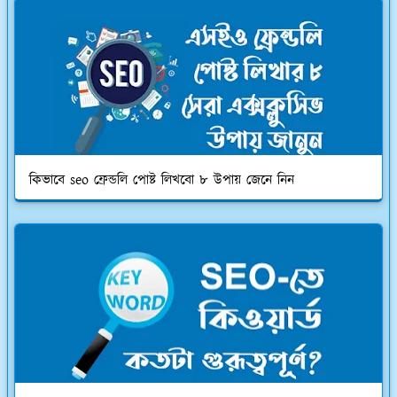
কিভাবে seo ফ্রেন্ডলি পোষ্ট লিখবো ৮ উপায় জেনে নিন