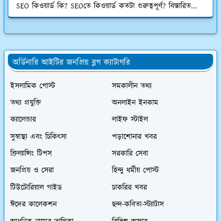
SEO কিওয়ার্ড কি? SEOতে কিওয়ার্ড কতটা গুরুত্বপূর্ণ? বিস্তারিত...
অর্ডিনারি আইটির জনপ্রিয় ব্লগ ক্যাটাগরি
ইসলামিক পোস্ট
সমকালীন তথ্য
তথ্য প্রযুক্তি
অনলাইন ইনকাম
ক্যালেন্ডার
লাইফ স্টাইল
সুস্বাস্থ্য এবং চিকিৎসা
পড়াশোনার খবর
ফ্রিল্যান্সিং টিপস
সরকারি সেবা
জনপ্রিয় ও সেরা
হিন্দু ধর্মীয় পোস্ট
টিউটোরিয়াল গাইড
চাকরির খবর
ঈদের কালেকশন
ছন্দ-কবিতা-স্ট্যাটাস