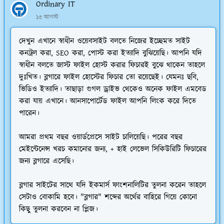
Ordinary IT
১৩ আগস্ট
দেখুন এখানে স্বাধীন ওয়েবসাইট বলতে নিজের ইচ্ছেমত সাইট
কনট্রল করা, SEO করা, পোস্ট করা ইত্যাদি বুঝিয়েছি। আপনি যদি
স্বাধীন বলতে জাস্ট ফাইল হোস্ট করার ফিচারই বুঝে থাকেন তাহলে
দুঃখিত। ব্লগারে ফাইল হোস্টের ফিচার তো রয়েছেই। যেমনঃ ছবি,
ভিডিও ইত্যাদি। তাছাড়া গুগল ড্রাইভ থেকেও অনেক ফাইল এমবেড
করা যায় এখানে। আনসাপোর্টেড ফাইল আপনি লিংক করে দিতে
পারেন।
আমরা প্রথম বছর ওয়ার্ডপ্রেসে সাইট চালিয়েছি। পরের বছর
মেইন্টেনেন্স খরচ কমানোর জন্য, + হাই লেভেল সিকিউরিটি ফিচারের
জন্য ব্লগারে এসেছি।
ব্লগার সাইটের সাথে যদি ইকমার্স ফাংশনালিটির তুলনা করেন তাহলে
সেটাও বোকামি হবে। "ব্লগার" শব্দের অর্থের বাহিরে গিয়ে কোনো
কিছু তুলনা করবেন না প্লিজ।