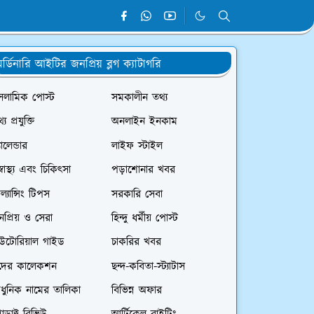
র্ডিনারি আইটির জনপ্রিয় ব্লগ ক্যাটাগরি
সলামিক পোস্ট
সমকালীন তথ্য
্য প্রযুক্তি
অনলাইন ইনকাম
যালেন্ডার
লাইফ স্টাইল
স্বাস্থ্য এবং চিকিৎসা
পড়াশোনার খবর
রিল্যান্সিং টিপস
সরকারি সেবা
প্রিয় ও সেরা
হিন্দু ধর্মীয় পোস্ট
িউটোরিয়াল গাইড
চাকরির খবর
দের কালেকশন
ছন্দ-কবিতা-স্ট্যাটাস
ধুনিক নামের তালিকা
বিভিন্ন অফার