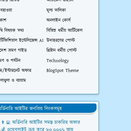
রোডাক্ট রিভিউ
আর্টিকেল রাইটিং
বহাওয়া
মূল্য তালিকা
িকাশ
অনলাইন কোর্স
ষি বিষয়ক তথ্য
বিভিন্ন ধর্মীয় আর্টিকেল
্টিফিশিয়াল ইন্টেলিজেন্স AI
উদাহরণের পোস্ট
িদেশ ভ্রমণ গাইড
খ্রিষ্টান ধর্মীয় পোস্ট
রমণ ও পর্যটন
Technology
িম/ইন্টারনেট অফার
BlogSpot Theme
লাধুলা ও ব্যায়াম
র্ডিনারি আইটির জনপ্রিয় লিংকসমূহ
👨‍💻 অর্ডিনারি আইটির সমস্ত চাকরির অফার
💰 ওয়েবসাইট ক্রয় করে ৮০,০০০৳ আয়