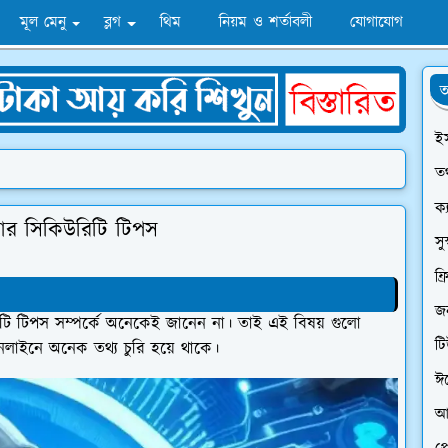
মূল মেনু
ব্লগ
থিম
নিয়ম ও শর্তাবলী
যোগাযোগ
অ
ই
তথ
ক্
ার সিকিউরিটি টিপস
সু
ফ্
জন
টি টিপস সম্পর্কে অনেকেই জানেন না। তাই এই বিষয় গুলো
ট
অনলাইনে অনেক তথ্য চুরি হয়ে থাকে।
ঈ
আ