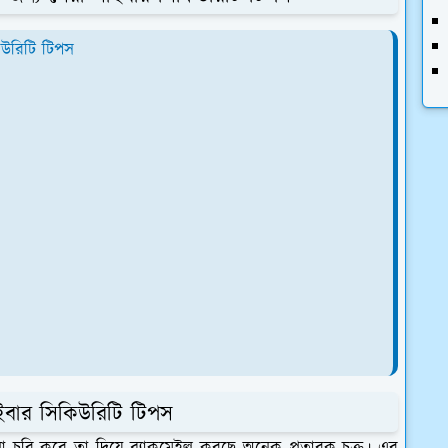
িউরিটি টিপস
ইবার সিকিউরিটি টিপস