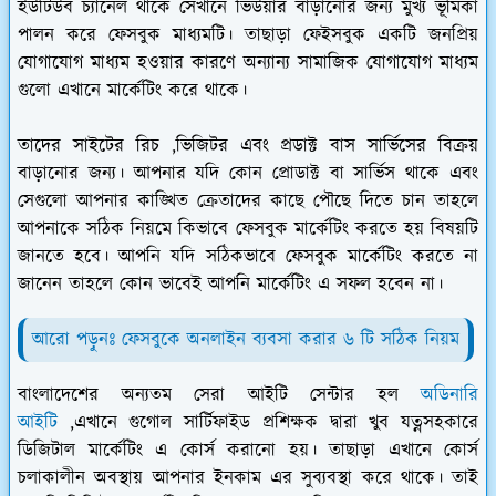
ইউটিউব চ্যানেল থাকে সেখানে ভিউয়ার বাড়ানোর জন্য মুখ্য ভূমিকা
পালন করে ফেসবুক মাধ্যমটি। তাছাড়া ফেইসবুক একটি জনপ্রিয়
যোগাযোগ মাধ্যম হওয়ার কারণে অন্যান্য সামাজিক যোগাযোগ মাধ্যম
গুলো এখানে মার্কেটিং করে থাকে।
তাদের সাইটের রিচ ,ভিজিটর এবং প্রডাক্ট বাস সার্ভিসের বিক্রয়
বাড়ানোর জন্য। আপনার যদি কোন প্রোডাক্ট বা সার্ভিস থাকে এবং
সেগুলো আপনার কাঙ্খিত ক্রেতাদের কাছে পৌছে দিতে চান তাহলে
আপনাকে সঠিক নিয়মে কিভাবে ফেসবুক মার্কেটিং করতে হয় বিষয়টি
জানতে হবে। আপনি যদি সঠিকভাবে ফেসবুক মার্কেটিং করতে না
জানেন তাহলে কোন ভাবেই আপনি মার্কেটিং এ সফল হবেন না।
আরো পড়ুনঃ ফেসবুকে অনলাইন ব্যবসা করার ৬ টি সঠিক নিয়ম
বাংলাদেশের অন্যতম সেরা আইটি সেন্টার হল
অডিনারি
আইটি
,এখানে গুগোল সার্টিফাইড প্রশিক্ষক দ্বারা খুব যত্নসহকারে
ডিজিটাল মার্কেটিং এ কোর্স করানো হয়। তাছাড়া এখানে কোর্স
চলাকালীন অবস্থায় আপনার ইনকাম এর সুব্যবস্থা করে থাকে। তাই