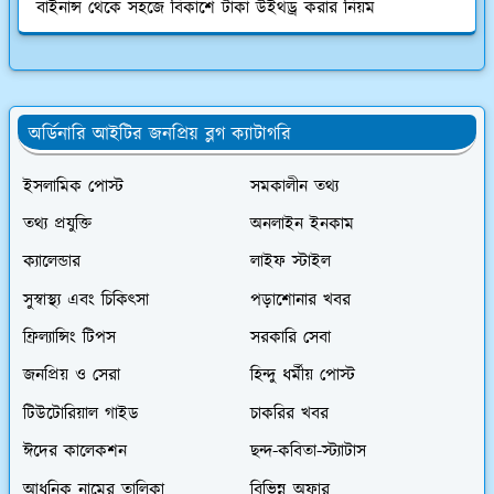
বাইনান্স থেকে সহজে বিকাশে টাকা উইথড্র করার নিয়ম
অর্ডিনারি আইটির জনপ্রিয় ব্লগ ক্যাটাগরি
ইসলামিক পোস্ট
সমকালীন তথ্য
তথ্য প্রযুক্তি
অনলাইন ইনকাম
ক্যালেন্ডার
লাইফ স্টাইল
সুস্বাস্থ্য এবং চিকিৎসা
পড়াশোনার খবর
ফ্রিল্যান্সিং টিপস
সরকারি সেবা
জনপ্রিয় ও সেরা
হিন্দু ধর্মীয় পোস্ট
টিউটোরিয়াল গাইড
চাকরির খবর
ঈদের কালেকশন
ছন্দ-কবিতা-স্ট্যাটাস
আধুনিক নামের তালিকা
বিভিন্ন অফার