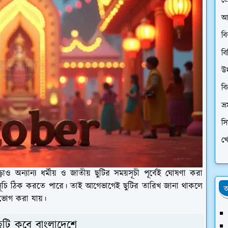
প্
আ
ব
বি
উ
ব
ভ্
স
খে
াও অন্যান্য ধর্মীয় ও জাতীয় ছুটির সময়সূচী পূর্বেই ঘোষণা করা
 সূচি ঠিক করতে পারে। তাই আগেভাগেই ছুটির তারিখ জানা থাকলে
অ
ভোগ করা যায়।
ছুটি কবে বাংলাদেশে