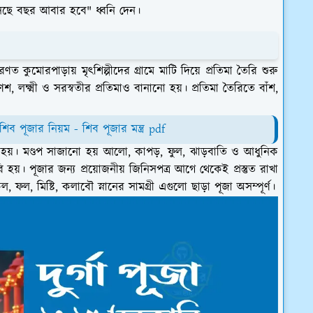
আসছে বছর আবার হবে" ধ্বনি দেন।
ণত কুমোরপাড়ায় মৃৎশিল্পীদের গ্রামে মাটি দিয়ে প্রতিমা তৈরি শুরু
শ, লক্ষ্মী ও সরস্বতীর প্রতিমাও বানানো হয়। প্রতিমা তৈরিতে বাঁশ,
শিব পূজার নিয়ম - শিব পূজার মন্ত্র pdf
 করা হয়। মণ্ডপ সাজানো হয় আলো, কাপড়, ফুল, ঝাড়বাতি ও আধুনিক
হয়। পূজার জন্য প্রয়োজনীয় জিনিসপত্র আগে থেকেই প্রস্তুত রাখা
ল, ফল, মিষ্টি, কলাবৌ স্নানের সামগ্রী এগুলো ছাড়া পূজা অসম্পূর্ণ।