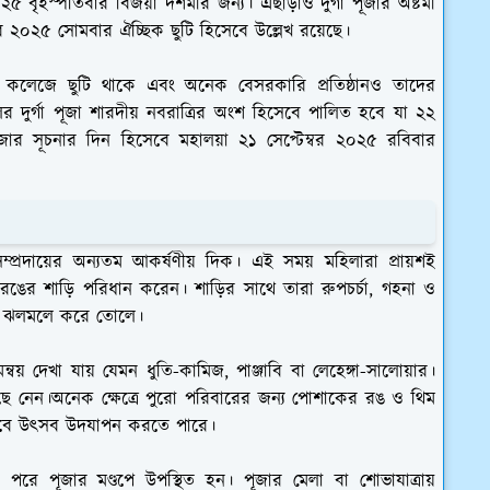
বৃহস্পতিবার বিজয়া দশমীর জন্য। এছাড়াও দুর্গা পূজার অষ্টমী
্বর ২০২৫ সোমবার ঐচ্ছিক ছুটি হিসেবে উল্লেখ রয়েছে।
কলেজে ছুটি থাকে এবং অনেক বেসরকারি প্রতিষ্ঠানও তাদের
র দুর্গা পূজা শারদীয় নবরাত্রির অংশ হিসেবে পালিত হবে যা ২২
ূজার সূচনার দিন হিসেবে মহালয়া ২১ সেপ্টেম্বর ২০২৫ রবিবার
 সম্প্রদায়ের অন্যতম আকর্ষণীয় দিক। এই সময় মহিলারা প্রায়শই
রঙের শাড়ি পরিধান করেন। শাড়ির সাথে তারা রুপচর্চা, গহনা ও
রও ঝলমলে করে তোলে।
় দেখা যায় যেমন ধুতি-কামিজ, পাঞ্জাবি বা লেহেঙ্গা-সালোয়ার।
ছে নেন।অনেক ক্ষেত্রে পুরো পরিবারের জন্য পোশাকের রঙ ও থিম
ধভাবে উৎসব উদযাপন করতে পারে।
তা পরে পূজার মণ্ডপে উপস্থিত হন। পূজার মেলা বা শোভাযাত্রায়