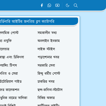
র্ডিনারি আইটির জনপ্রিয় ব্লগ ক্যাটাগরি
সলামিক পোস্ট
সমকালীন তথ্য
্য প্রযুক্তি
অনলাইন ইনকাম
যালেন্ডার
লাইফ স্টাইল
স্বাস্থ্য এবং চিকিৎসা
পড়াশোনার খবর
রিল্যান্সিং টিপস
সরকারি সেবা
প্রিয় ও সেরা
হিন্দু ধর্মীয় পোস্ট
িউটোরিয়াল গাইড
চাকরির খবর
দের কালেকশন
ছন্দ-কবিতা-স্ট্যাটাস
ধুনিক নামের তালিকা
বিভিন্ন অফার