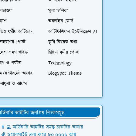
রোডাক্ট রিভিউ
আর্টিকেল রাইটিং
বহাওয়া
মূল্য তালিকা
িকাশ
অনলাইন কোর্স
ভিন্ন ধর্মীয় আর্টিকেল
আর্টিফিশিয়াল ইন্টেলিজেন্স AI
দাহরণের পোস্ট
কৃষি বিষয়ক তথ্য
িদেশ ভ্রমণ গাইড
খ্রিষ্টান ধর্মীয় পোস্ট
রমণ ও পর্যটন
Technology
িম/ইন্টারনেট অফার
BlogSpot Theme
লাধুলা ও ব্যায়াম
র্ডিনারি আইটির জনপ্রিয় লিংকসমূহ
👨‍💻 অর্ডিনারি আইটির সমস্ত চাকরির অফার
💰 ওয়েবসাইট ক্রয় করে ৮০,০০০৳ আয়