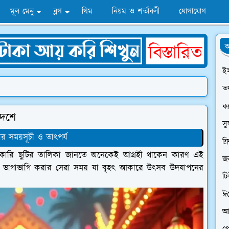
মূল মেনু
ব্লগ
থিম
নিয়ম ও শর্তাবলী
যোগাযোগ
অ
ই
তথ
ক্
দেশে
সু
ার সময়সূচী ও তাৎপর্য
ফ্
 সরকারি ছুটির তালিকা জানতে অনেকেই আগ্রহী থাকেন কারণ এই
জন
্দ ভাগাভাগি করার সেরা সময় যা বৃহৎ আকারে উৎসব উদযাপনের
ট
ঈ
আ