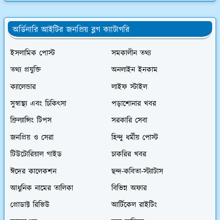
অর্ডিনারি আইটির জনপ্রিয় ব্লগ ক্যাটাগরি
ইসলামিক পোস্ট
সমকালীন তথ্য
তথ্য প্রযুক্তি
অনলাইন ইনকাম
ক্যালেন্ডার
লাইফ স্টাইল
সুস্বাস্থ্য এবং চিকিৎসা
পড়াশোনার খবর
ফ্রিল্যান্সিং টিপস
সরকারি সেবা
জনপ্রিয় ও সেরা
হিন্দু ধর্মীয় পোস্ট
টিউটোরিয়াল গাইড
চাকরির খবর
ঈদের কালেকশন
ছন্দ-কবিতা-স্ট্যাটাস
আধুনিক নামের তালিকা
বিভিন্ন অফার
প্রোডাক্ট রিভিউ
আর্টিকেল রাইটিং