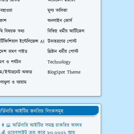
রোডাক্ট রিভিউ
আর্টিকেল রাইটিং
বহাওয়া
মূল্য তালিকা
িকাশ
অনলাইন কোর্স
ষি বিষয়ক তথ্য
বিভিন্ন ধর্মীয় আর্টিকেল
্টিফিশিয়াল ইন্টেলিজেন্স AI
উদাহরণের পোস্ট
িদেশ ভ্রমণ গাইড
খ্রিষ্টান ধর্মীয় পোস্ট
রমণ ও পর্যটন
Technology
িম/ইন্টারনেট অফার
BlogSpot Theme
লাধুলা ও ব্যায়াম
র্ডিনারি আইটির জনপ্রিয় লিংকসমূহ
👨‍💻 অর্ডিনারি আইটির সমস্ত চাকরির অফার
💰 ওয়েবসাইট ক্রয় করে ৮০,০০০৳ আয়