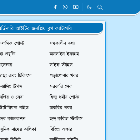
র্ডিনারি আইটির জনপ্রিয় ব্লগ ক্যাটাগরি
সলামিক পোস্ট
সমকালীন তথ্য
্য প্রযুক্তি
অনলাইন ইনকাম
যালেন্ডার
লাইফ স্টাইল
স্বাস্থ্য এবং চিকিৎসা
পড়াশোনার খবর
রিল্যান্সিং টিপস
সরকারি সেবা
প্রিয় ও সেরা
হিন্দু ধর্মীয় পোস্ট
িউটোরিয়াল গাইড
চাকরির খবর
দের কালেকশন
ছন্দ-কবিতা-স্ট্যাটাস
ধুনিক নামের তালিকা
বিভিন্ন অফার