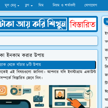
মূল মেনু
ব্লগ
থিম
নিয়ম ও শর্তাবলী
যোগাযোগ
অ
ই
তথ
ক্
টাকা ইনকাম করার উপায়
সু
যাক থেকে বাঁচার ৮টি উপায়
ফ্
েকেই এই বিষয়গুলো জানিনা। আপনার যদি ইনস্টাগ্রাম একাউন্ট
জন
সম্পর্কে বিস্তারিত জেনে নিন।
ট
ঈ
আ