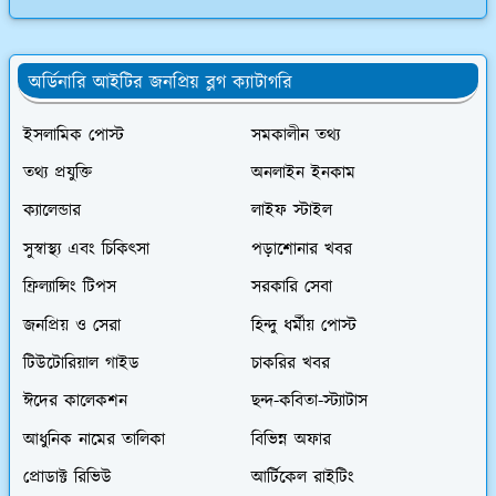
অর্ডিনারি আইটির জনপ্রিয় ব্লগ ক্যাটাগরি
ইসলামিক পোস্ট
সমকালীন তথ্য
তথ্য প্রযুক্তি
অনলাইন ইনকাম
ক্যালেন্ডার
লাইফ স্টাইল
সুস্বাস্থ্য এবং চিকিৎসা
পড়াশোনার খবর
ফ্রিল্যান্সিং টিপস
সরকারি সেবা
জনপ্রিয় ও সেরা
হিন্দু ধর্মীয় পোস্ট
টিউটোরিয়াল গাইড
চাকরির খবর
ঈদের কালেকশন
ছন্দ-কবিতা-স্ট্যাটাস
আধুনিক নামের তালিকা
বিভিন্ন অফার
প্রোডাক্ট রিভিউ
আর্টিকেল রাইটিং