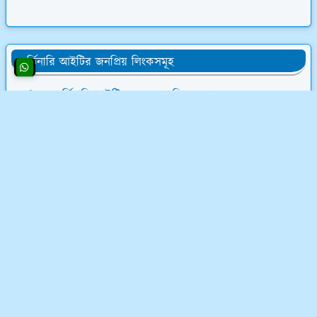
অর্ডিনারি আইটির জনপ্রিয় লিংকসমূহ
👨‍💻 অর্ডিনারি আইটির সমস্ত চাকরির অফার
💰 ওয়েবসাইট ক্রয় করে ৮০,০০০৳ আয়
💸 ডিজিটাল মার্কেটিং শিখে লাখ টাকা আয়
📝 লেখালেখি করে মাসে ১৫,০০০৳ আয়
💻 ব্লগ মনিটাইজেশন কোর্স (৫৮ ক্লাস)
অর্ডিনারি আইটি সম্পর্কে
অর্ডিনারি আইটি একটি ফুলস্ট্যাক ডিজিটাল মার্কেটিং কোম্পানি
এবং ফ্রিল্যান্সিং ইনস্টিটিউট। ফ্রিল্যান্সিং শিখুন ০৩ মাসের লিখিত