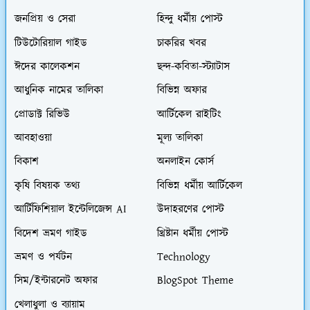
জনপ্রিয় ও সেরা
হিন্দু ধর্মীয় পোস্ট
টিউটোরিয়াল গাইড
চাকরির খবর
ঈদের কালেকশন
ছন্দ-কবিতা-স্ট্যাটাস
আধুনিক নামের তালিকা
বিভিন্ন অফার
প্রোডাক্ট রিভিউ
আর্টিকেল রাইটিং
আবহাওয়া
মূল্য তালিকা
বিকাশ
অনলাইন কোর্স
কৃষি বিষয়ক তথ্য
বিভিন্ন ধর্মীয় আর্টিকেল
আর্টিফিশিয়াল ইন্টেলিজেন্স AI
উদাহরণের পোস্ট
বিদেশ ভ্রমণ গাইড
খ্রিষ্টান ধর্মীয় পোস্ট
ভ্রমণ ও পর্যটন
Technology
সিম/ইন্টারনেট অফার
BlogSpot Theme
খেলাধুলা ও ব্যায়াম