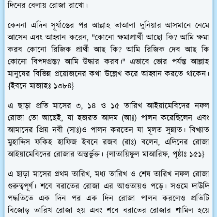
দিনের বেলায় রোজা রাখো।
কেননা এদিন সূর্যাস্তের পর আল্লাহ তাআলা দুনিয়ার আসমানে নেমে
আসেন এবং আহ্বান করেন, "কোনো ক্ষমাপ্রার্থী আছো কি? আমি ক্ষমা
করব কোনো রিজিক প্রার্থী আছ কি? আমি রিজিক দেব আছ কি
কোনো বিপদগ্রস্ত? আমি উদ্ধার করব।" এভাবে ভোর পর্যন্ত আল্লাহ
মানুষের বিভিন্ন প্রয়োজনের কথা উল্লেখ করে আহ্বান করতে থাকেন।
{ইবনে মাজাহঃ ১৩৮৪}
এ ছাড়া প্রতি মাসের ৩, ১৪ ও ১৫ তারিখ আইয়ামেবিদের নফল
রোজা তো আছেই, যা হজরত আদম (আঃ) পালন করেছিলেন এবং
আমাদের প্রিয় নবী (সাঃ)ও পালন করতেন যা মূলত সুন্নাত। বিখ্যাত
মুহাদ্দিস ফকিহ হাফিজ ইবনে রজব (রাঃ) বলেন, এদিনের রোজা
আইয়ামেবিদের রোজার অন্তর্ভুক্ত। {লাতায়িফুল মাআরিফ, পৃষ্ঠাঃ ১৫১}
এ ছাড়া মাসের প্রথম তারিখ, মধ্য তারিখ ও শেষ তারিখ নফল রোজা
গুরুত্বপূর্ণ। শবে বরাতের রোজা এর আওতায়ও পড়ে। সওমে দাউদি
পদ্ধতিতে এক দিন পর এক দিন রোজা পালন করলেও প্রতিটি
বিজোড় তারিখ রোজা হয় এবং শবে বরাতের রোজার শামিল হয়ে