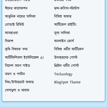
টিউটোরিয়াল গাইড
চাকরির খবর
ঈদের কালেকশন
ছন্দ-কবিতা-স্ট্যাটাস
আধুনিক নামের তালিকা
বিভিন্ন অফার
প্রোডাক্ট রিভিউ
আর্টিকেল রাইটিং
আবহাওয়া
মূল্য তালিকা
বিকাশ
অনলাইন কোর্স
কৃষি বিষয়ক তথ্য
বিভিন্ন ধর্মীয় আর্টিকেল
আর্টিফিশিয়াল ইন্টেলিজেন্স AI
উদাহরণের পোস্ট
বিদেশ ভ্রমণ গাইড
খ্রিষ্টান ধর্মীয় পোস্ট
ভ্রমণ ও পর্যটন
Technology
সিম/ইন্টারনেট অফার
BlogSpot Theme
খেলাধুলা ও ব্যায়াম