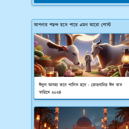
আপনার পছন্দ হতে পারে এমন আরো পোস্ট
ঈদুল আযহা কবে পালিত হবে - কোরবানির ঈদ কত
তারিখে ২০২৪