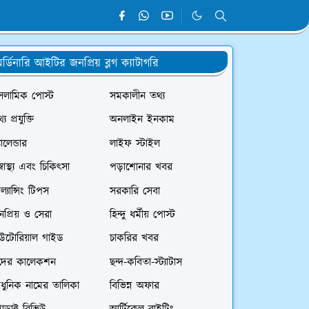
র্ডিনারি আইটির জনপ্রিয় ব্লগ ক্যাটাগরি
সলামিক পোস্ট
সমকালীন তথ্য
্য প্রযুক্তি
অনলাইন ইনকাম
যালেন্ডার
লাইফ স্টাইল
স্বাস্থ্য এবং চিকিৎসা
পড়াশোনার খবর
রিল্যান্সিং টিপস
সরকারি সেবা
প্রিয় ও সেরা
হিন্দু ধর্মীয় পোস্ট
িউটোরিয়াল গাইড
চাকরির খবর
দের কালেকশন
ছন্দ-কবিতা-স্ট্যাটাস
ধুনিক নামের তালিকা
বিভিন্ন অফার