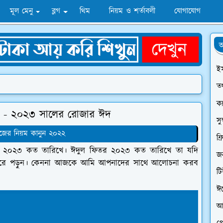
মূল মেনু
ব্লগ
থিম
নিয়ম ও শর্তাবলী
যোগাযোগ
অ
ই
তথ
ক্
শ - ২০২৩ সালের রোজার ঈদ
সু
জের নিয়ম কানুন ২০২২
ফ্
 ২০২৩ কত তারিখে। ঈদুল ফিতর ২০২৩ কত তারিখে তা যদি
জন
ারে পড়ুন। কেননা আজকে আমি আপনাদের সাথে আলোচনা করব
ট
ঈ
আ