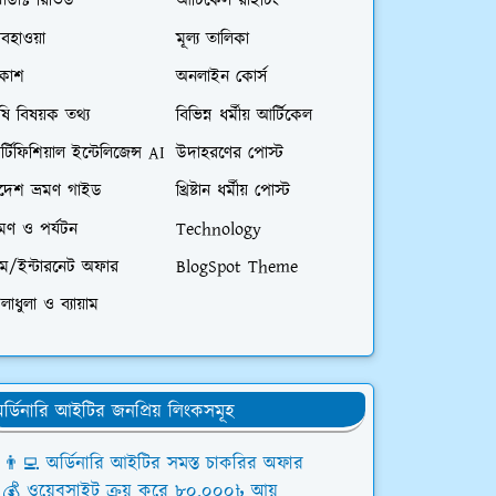
রোডাক্ট রিভিউ
আর্টিকেল রাইটিং
বহাওয়া
মূল্য তালিকা
িকাশ
অনলাইন কোর্স
ষি বিষয়ক তথ্য
বিভিন্ন ধর্মীয় আর্টিকেল
্টিফিশিয়াল ইন্টেলিজেন্স AI
উদাহরণের পোস্ট
িদেশ ভ্রমণ গাইড
খ্রিষ্টান ধর্মীয় পোস্ট
রমণ ও পর্যটন
Technology
িম/ইন্টারনেট অফার
BlogSpot Theme
লাধুলা ও ব্যায়াম
র্ডিনারি আইটির জনপ্রিয় লিংকসমূহ
👨‍💻 অর্ডিনারি আইটির সমস্ত চাকরির অফার
💰 ওয়েবসাইট ক্রয় করে ৮০,০০০৳ আয়