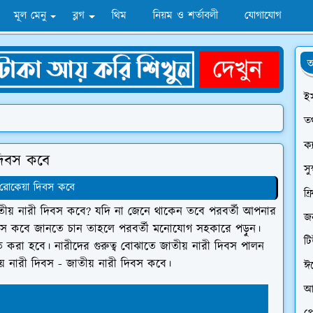
মূল মেনু
ব্লগ
থিম
নিয়ম ও শর্তাবলী
যোগাযোগ
অ
ই
তথ
ক্
দিবস কবে
সু
রোকেয়া দিবস কবে
ফ্
াতীয় নারী দিবস কবে? যদি না জেনে থাকেন তবে পরবর্তী আপনার
জন
িবস কবে জানতে চান তাহলে পরবর্তী মনোযোগ সহকারে পড়ুন।
ট
ত করা হবে। নারীদের গুরুত্ব বোঝাতে জাতীয় নারী দিবস পালন
় নারী দিবস - জাতীয় নারী দিবস কবে।
ঈ
আ