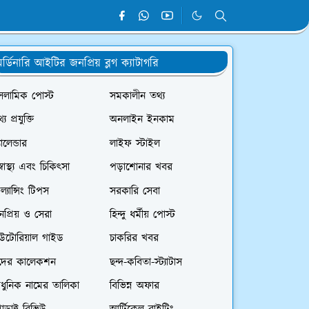
র্ডিনারি আইটির জনপ্রিয় ব্লগ ক্যাটাগরি
সলামিক পোস্ট
সমকালীন তথ্য
্য প্রযুক্তি
অনলাইন ইনকাম
যালেন্ডার
লাইফ স্টাইল
স্বাস্থ্য এবং চিকিৎসা
পড়াশোনার খবর
রিল্যান্সিং টিপস
সরকারি সেবা
প্রিয় ও সেরা
হিন্দু ধর্মীয় পোস্ট
িউটোরিয়াল গাইড
চাকরির খবর
দের কালেকশন
ছন্দ-কবিতা-স্ট্যাটাস
ধুনিক নামের তালিকা
বিভিন্ন অফার