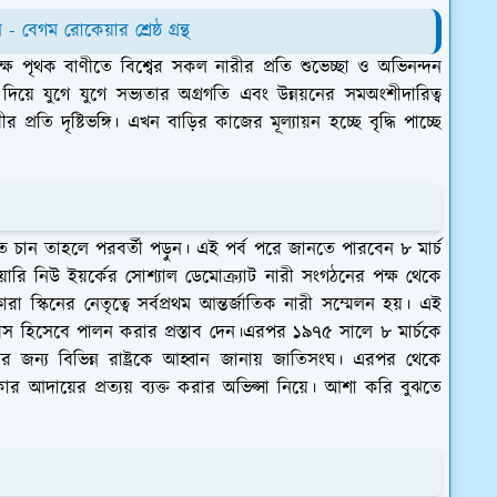
বেগম রোকেয়ার শ্রেষ্ঠ গ্রন্থ
লক্ষে পৃথক বাণীতে বিশ্বের সকল নারীর প্রতি শুভেচ্ছা ও অভিনন্দন
িয়ে যুগে যুগে সভ্যতার অগ্রগতি এবং উন্নয়নের সমঅংশীদারিত্ব
রতি দৃষ্টিভঙ্গি। এখন বাড়ির কাজের মূল্যায়ন হচ্ছে বৃদ্ধি পাচ্ছে
 চান তাহলে পরবর্তী পড়ুন। এই পর্ব পরে জানতে পারবেন ৮ মার্চ
ারি নিউ ইয়র্কের সোশ্যাল ডেমোক্র্যাট নারী সংগঠনের পক্ষ থেকে
ারা স্কিনের নেতৃত্বে সর্বপ্রথম আন্তর্জাতিক নারী সম্মেলন হয়। এই
 দিবস হিসেবে পালন করার প্রস্তাব দেন।এরপর ১৯৭৫ সালে ৮ মার্চকে
ের জন্য বিভিন্ন রাষ্ট্রকে আহ্বান জানায় জাতিসংঘ। এরপর থেকে
িকার আদায়ের প্রত্যয় ব্যক্ত করার অভিপ্সা নিয়ে। আশা করি বুঝতে