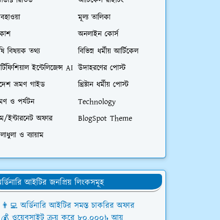
রোডাক্ট রিভিউ
আর্টিকেল রাইটিং
বহাওয়া
মূল্য তালিকা
িকাশ
অনলাইন কোর্স
ষি বিষয়ক তথ্য
বিভিন্ন ধর্মীয় আর্টিকেল
্টিফিশিয়াল ইন্টেলিজেন্স AI
উদাহরণের পোস্ট
িদেশ ভ্রমণ গাইড
খ্রিষ্টান ধর্মীয় পোস্ট
রমণ ও পর্যটন
Technology
িম/ইন্টারনেট অফার
BlogSpot Theme
লাধুলা ও ব্যায়াম
র্ডিনারি আইটির জনপ্রিয় লিংকসমূহ
👨‍💻 অর্ডিনারি আইটির সমস্ত চাকরির অফার
💰 ওয়েবসাইট ক্রয় করে ৮০,০০০৳ আয়