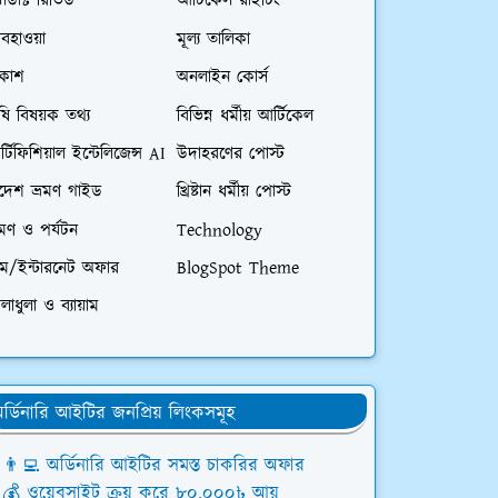
রোডাক্ট রিভিউ
আর্টিকেল রাইটিং
বহাওয়া
মূল্য তালিকা
িকাশ
অনলাইন কোর্স
ষি বিষয়ক তথ্য
বিভিন্ন ধর্মীয় আর্টিকেল
্টিফিশিয়াল ইন্টেলিজেন্স AI
উদাহরণের পোস্ট
িদেশ ভ্রমণ গাইড
খ্রিষ্টান ধর্মীয় পোস্ট
রমণ ও পর্যটন
Technology
িম/ইন্টারনেট অফার
BlogSpot Theme
লাধুলা ও ব্যায়াম
র্ডিনারি আইটির জনপ্রিয় লিংকসমূহ
👨‍💻 অর্ডিনারি আইটির সমস্ত চাকরির অফার
💰 ওয়েবসাইট ক্রয় করে ৮০,০০০৳ আয়