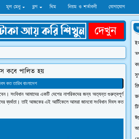
মূল মেনু
ব্লগ
থিম
নিয়ম ও শর্তাবলী
যোগাযোগ
অ
ই
তথ
ক্
বস কবে পালিত হয়
সু
িবস কত তারিখ বাংলাদেশ
ফ্
ন। সংবিধান আমাদের একটি দেশের নাগরিকদের জন্য অত্যন্ত গুরুত্বপূর্ণ
জন
আমাদের ব্যর্থতা। তাই আজকের এই আর্টিকেলে আমরা জানবো সংবিধান দিবস কত
ট
ঈ
আ