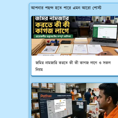
আপনার পছন্দ হতে পারে এমন আরো পোস্ট
জমির নামজারি করতে কী কী কাগজ লাগে ও সকল
নিয়ম