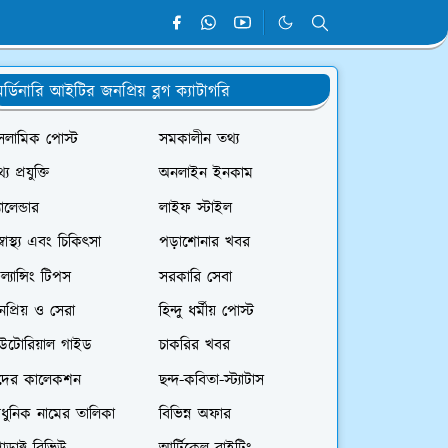
র্ডিনারি আইটির জনপ্রিয় ব্লগ ক্যাটাগরি
সলামিক পোস্ট
সমকালীন তথ্য
্য প্রযুক্তি
অনলাইন ইনকাম
যালেন্ডার
লাইফ স্টাইল
স্বাস্থ্য এবং চিকিৎসা
পড়াশোনার খবর
রিল্যান্সিং টিপস
সরকারি সেবা
প্রিয় ও সেরা
হিন্দু ধর্মীয় পোস্ট
িউটোরিয়াল গাইড
চাকরির খবর
দের কালেকশন
ছন্দ-কবিতা-স্ট্যাটাস
ধুনিক নামের তালিকা
বিভিন্ন অফার