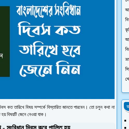
প্
আ
ব
কৃ
আর
ব
ভ্
স
খে
অ
িবস কত তারিখে বিষয় সম্পর্কে বিস্তারিত জানতে পারবেন। তো চলুন কথা না
 হয় বিষয়টি জেনে নেওয়া যাক।
খ - সংবিধান দিবস কবে পালিত হয়